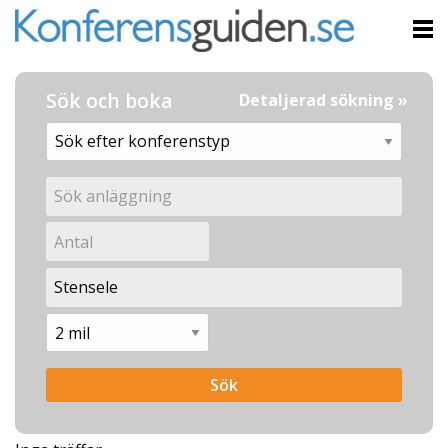
Sök och boka
Detaljerad sökning »