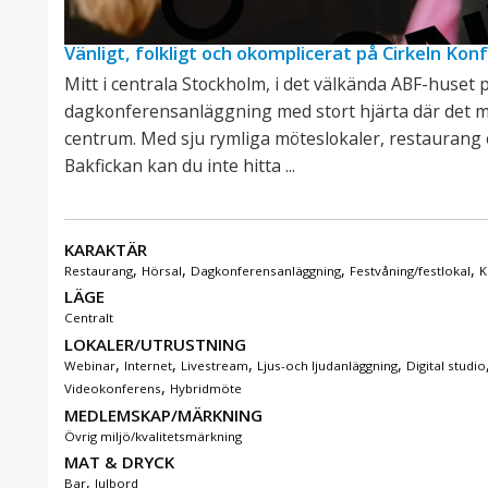
Vänligt, folkligt och okomplicerat på Cirkeln Kon
Mitt i centrala Stockholm, i det välkända ABF-huset 
dagkonferensanläggning med stort hjärta där det mä
centrum. Med sju rymliga möteslokaler, restaurang 
Bakfickan kan du inte hitta ...
KARAKTÄR
,
,
,
,
Restaurang
Hörsal
Dagkonferensanläggning
Festvåning/festlokal
K
LÄGE
Centralt
LOKALER/UTRUSTNING
,
,
,
,
Webinar
Internet
Livestream
Ljus-och ljudanläggning
Digital studio
,
Videokonferens
Hybridmöte
MEDLEMSKAP/MÄRKNING
Övrig miljö/kvalitetsmärkning
MAT & DRYCK
,
Bar
Julbord