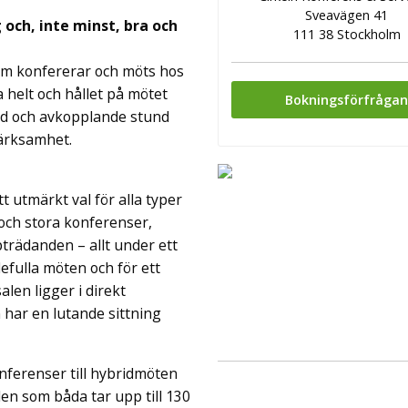
Sveavägen 41
 och, inte minst, bra och
111 38 Stockholm
 som konfererar och möts hos
 helt och hållet på mötet
Bokningsförfråga
od och avkopplande stund
märksamhet.
tt utmärkt val för alla typer
 och stora konferenser,
trädanden – allt under ett
efulla möten och för ett
alen ligger i direkt
n har en lutande sittning
onferenser till hybridmöten
len som båda tar upp till 130