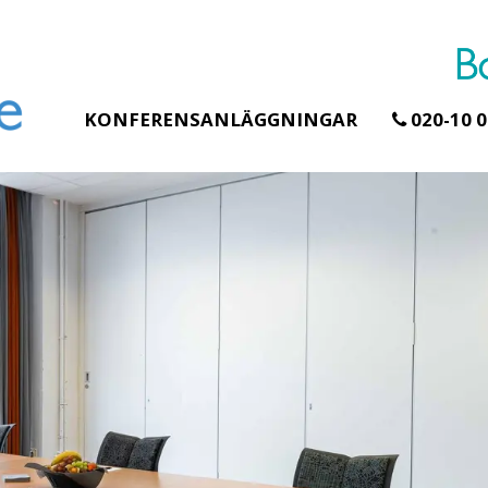
KONFERENSANLÄGGNINGAR
020-10 0
Erbjudande från Åhus Seaside
Erbjudande från Gråb
Hela Gråbogårde
SPA & Konferens
teamet – glampin
Åhus Seaside Take
skogen ingår
Over erbjudande
Samla teamet för två
Ta över ett helt hotell. På
konferensdagar med
stranden i Åhus. För grupper
övernattning i privat s
erbjuder vi en full abonnering
skogsmiljö, endast 30
av Åhus Seaside SPA &
minuter från Göteborg
Konferens. Under er vistelse är
bokar vårt konferensp
hela hotellet ert ...