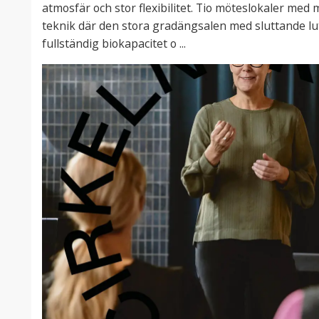
atmosfär och stor flexibilitet. Tio möteslokaler me
teknik där den stora gradängsalen med sluttande lu
fullständig biokapacitet o ...