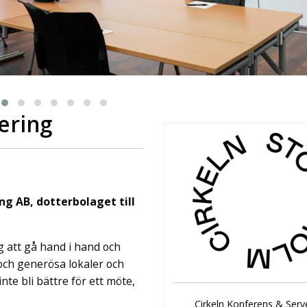
ingår äv ...
ering
ng AB, dotterbolaget till
 att gå hand i hand och
och generösa lokaler och
te bli bättre för ett möte,
Cirkeln Konferens & Serv