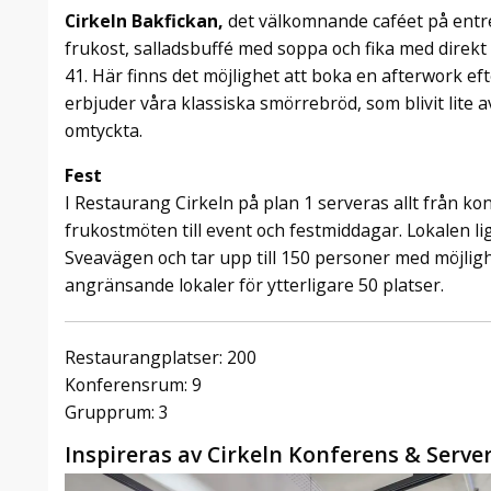
Cirkeln Bakfickan,
det välkomnande caféet på entré
frukost, salladsbuffé med soppa och fika med direk
41. Här finns det möjlighet att boka en afterwork ef
erbjuder våra klassiska smörrebröd, som blivit lite a
omtyckta.
Fest
I Restaurang Cirkeln på plan 1 serveras allt från ko
frukostmöten till event och festmiddagar. Lokalen l
Sveavägen och tar upp till 150 personer med möjligh
angränsande lokaler för ytterligare 50 platser.
Restaurangplatser: 200
Konferensrum: 9
Grupprum: 3
Inspireras av Cirkeln Konferens & Serve