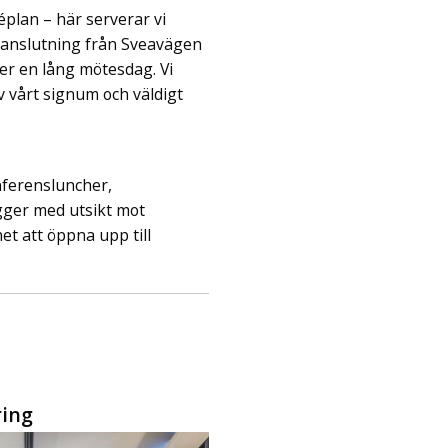
plan – här serverar vi
t anslutning från Sveavägen
ter en lång mötesdag. Vi
v vårt signum och väldigt
nferensluncher,
igger med utsikt mot
et att öppna upp till
ring