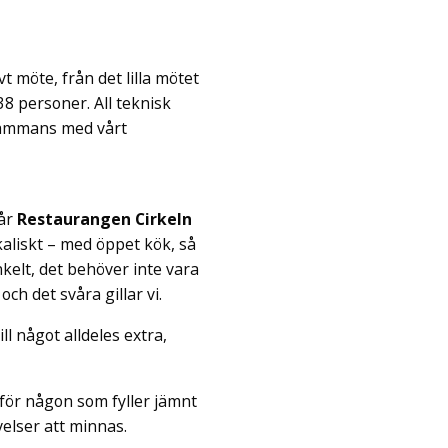
t möte, från det lilla mötet
338 personer. All teknisk
lsammans med vårt
vår
Restaurangen Cirkeln
aliskt – med öppet kök, så
enkelt, det behöver inte vara
ch det svåra gillar vi.
ll något alldeles extra,
för någon som fyller jämnt
elser att minnas.