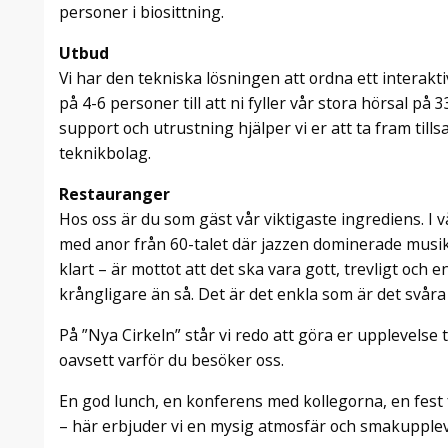
personer i biosittning.
Utbud
Vi har den tekniska lösningen att ordna ett interaktiv
på 4-6 personer till att ni fyller vår stora hörsal på 
support och utrustning hjälper vi er att ta fram til
teknikbolag.
Restauranger
Hos oss är du som gäst vår viktigaste ingrediens. I 
med anor från 60-talet där jazzen dominerade musik
klart – är mottot att det ska vara gott, trevligt och 
krångligare än så. Det är det enkla som är det svåra o
På ”Nya Cirkeln” står vi redo att göra er upplevelse ti
oavsett varför du besöker oss.
En god lunch, en konferens med kollegorna, en fest 
– här erbjuder vi en mysig atmosfär och smakupplev