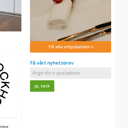
Till alla erbjudanden »
Få vårt nyhetsbrev
ering