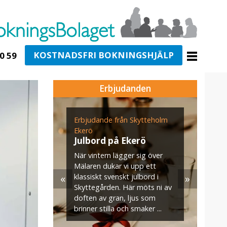
KOSTNADSFRI BOKNINGSHJÄLP
0 59
Erbjudanden
ogården
Erbjudande från Skytteholm
E
n för
Ekerö
s
g i
Julbord på Ekerö
När vintern lägger sig över
U
Mälaren dukar vi upp ett
v
«
»
klassiskt svenskt julbord i
m
jö- och
Skyttegården. Här möts ni av
s
–35
doften av gran, ljus som
. När ni
brinner stilla och smaker ...
aket