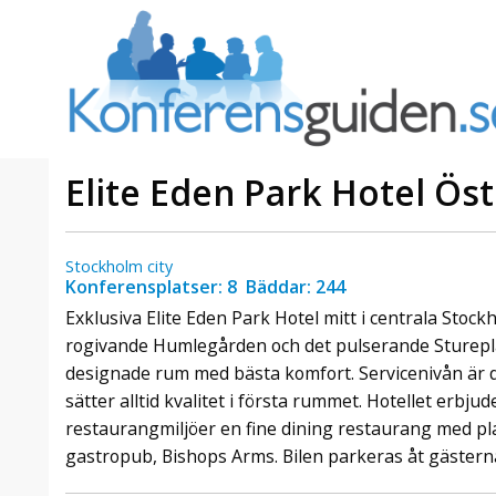
Elite Eden Park Hotel Ö
Erbjudande från Villa Foresta
Stockholm city
Julkonferens på Villa
Konferensplatser: 8 Bäddar: 244
Foresta
Exklusiva Elite Eden Park Hotel mitt i centrala Stockh
Fira in julen tillsammans på
rogivande Humlegården och det pulserande Stureplan
ikoniska Villa Foresta – nära
designade rum med bästa komfort. Servicenivån är 
stan, men med känslan av att
sätter alltid kvalitet i första rummet. Hotellet erbj
komma långt bort. Det här är
restaurangmiljöer en fine dining restaurang med pl
julkonferensen som faktiskt
gastropub, Bishops Arms. Bilen parkeras åt gästerna
känns. Fokus nä ...