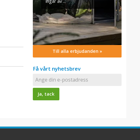
ingår äv ...
Till alla erbjudanden »
Få vårt nyhetsbrev