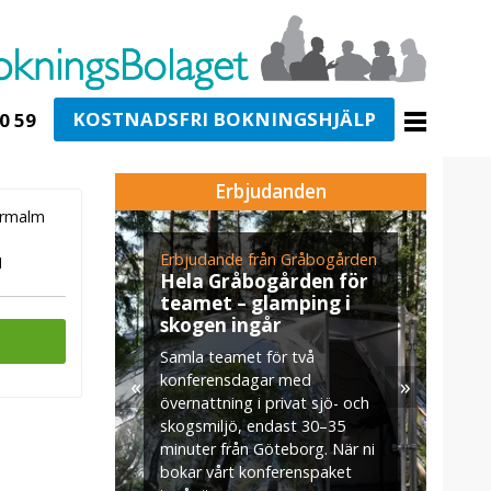
KOSTNADSFRI BOKNINGSHJÄLP
0 59
Erbjudanden
ermalm
Seaside
Erbjudande från Gråbogården
E
M
Hela Gråbogården för
E
teamet – glamping i
e
skogen ingår
N
n
Samla teamet för två
. På
M
konferensdagar med
rupper
«
»
k
övernattning i privat sjö- och
nnering
S
skogsmiljö, endast 30–35
&
d
minuter från Göteborg. När ni
stelse är
b
bokar vårt konferenspaket