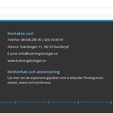
Kontakta oss!
Telefon: 08-506 285 00 | 020-10 00 59
Adress: Svärdvägen 11, 182 33 Danderyd
E-post:
info@bokningsbolaget.se
www.bokningsbolaget.se
Medverkan och annonsering
Läs mer om de exponeringspaket som vi erbjuder företag inom
möten, event och konferens.
äggningar
|
Konferens Stockholm
|
Konferens Arlanda
|
Konferens Göteborg
|