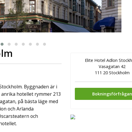
ingår äv ...
olm
Elite Hotel Adlon Stock
Vasagatan 42
111 20 Stockholm
 Stockholm. Byggnaden är i
t anrika hotellet rymmer 213
Bokningsförfråga
sagatan, på bästa läge med
ion och Arlanda
Oscarsteatern och
otellet.