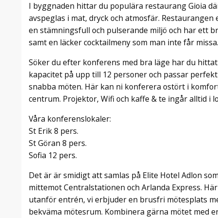
I byggnaden hittar du populära restaurang Gioia där
avspeglas i mat, dryck och atmosfär. Restaurangen e
en stämningsfull och pulserande miljö och har ett bre
samt en läcker cocktailmeny som man inte får missa
Söker du efter konferens med bra läge har du hitta
kapacitet på upp till 12 personer och passar perfek
snabba möten. Här kan ni konferera ostört i komfor
centrum. Projektor, Wifi och kaffe & te ingår alltid i 
Våra konferenslokaler:
St Erik 8 pers.
St Göran 8 pers.
Sofia 12 pers.
Det är är smidigt att samlas på Elite Hotel Adlon so
mittemot Centralstationen och Arlanda Express. Hä
utanför entrén, vi erbjuder en brusfri mötesplats me
bekväma mötesrum. Kombinera gärna mötet med en m