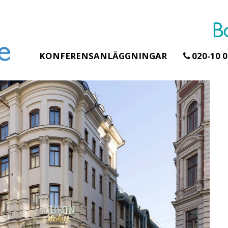
KONFERENSANLÄGGNINGAR
020-10 0
Erbjudande från Åhus Seaside
Erbjudande från Gr
Hela Gråbogår
SPA & Konferens
teamet – glamp
Åhus Seaside Take
skogen ingår
Over erbjudande
Samla teamet för t
Ta över ett helt hotell. På
konferensdagar me
stranden i Åhus. För grupper
övernattning i priva
erbjuder vi en full abonnering
skogsmiljö, endast
av Åhus Seaside SPA &
minuter från Götebo
Konferens. Under er vistelse är
bokar vårt konfere
hela hotellet ert ...