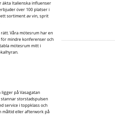
 äkta Italienska influenser
rbjuder över 100 platser i
tt sortiment av vin, sprit
.
t rätt. Våra mötesrum har en
t för mindre konferenser och
tabla mötesrum mitt i
lokalhyran.
m ligger på Vasagatan
r stannar storstadspulsen
d service i toppklass och
åltid eller afterwork på