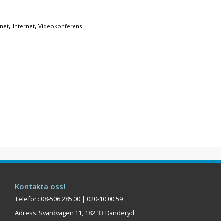
,
,
rnet
Internet
Videokonferens
Kontakta oss!
Telefon: 08-506 285 00 | 020-10 00 59
Adress: Svärdvägen 11, 182 33 Danderyd