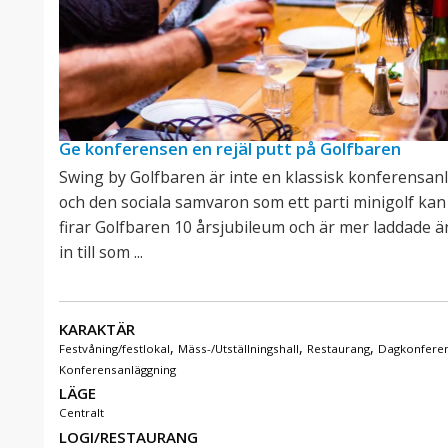
Ge konferensen en rejäl putt på Golfbaren
Swing by Golfbaren är inte en klassisk konferensan
och den sociala samvaron som ett parti minigolf kan e
firar Golfbaren 10 årsjubileum och är mer laddade ä
in till som ...
KARAKTÄR
,
,
,
Festvåning/festlokal
Mäss-/Utställningshall
Restaurang
Dagkonferen
Konferensanläggning
LÄGE
Centralt
LOGI/RESTAURANG