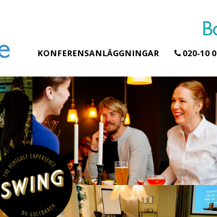
KONFERENSANLÄGGNINGAR
020-10 0
Erbjudande från Åhus Seaside
Erbjudande från
Hela Gråbogå
SPA & Konferens
teamet – gla
Åhus Seaside Take
skogen ingår
Over erbjudande
Samla teamet för
Ta över ett helt hotell. På
konferensdagar
stranden i Åhus. För grupper
övernattning i pr
erbjuder vi en full abonnering
skogsmiljö, enda
av Åhus Seaside SPA &
minuter från Göt
Konferens. Under er vistelse är
bokar vårt konfe
hela hotellet ert ...