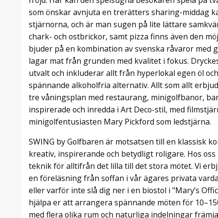
fröjd. Här kan den spelsugna besökaren spela på tv
som önskar avnjuta en trerätters sharing-middag k
stjärnorna, och är man sugen på lite lättare samk
chark- och ostbrickor, samt pizza finns även den mö
bjuder på en kombination av svenska råvaror med glo
lagar mat från grunden med kvalitet i fokus. Drycke
utvalt och inkluderar allt från hyperlokal egen öl och 
spännande alkoholfria alternativ. Allt som allt er
tre våningsplan med restaurang, minigolfbanor, ba
inspirerade och inredda i Art Deco-stil, med filmstjä
minigolfentusiasten Mary Pickford som ledstjärna.
SWING by Golfbaren är motsatsen till en klassisk 
kreativ, inspirerande och betydligt roligare. Hos os
teknik för alltifrån det lilla till det stora mötet. Vi e
en föreläsning från soffan i vår ägares privata var
eller varför inte slå dig ner i en biostol i "Mary’s Off
hjälpa er att arrangera spännande möten för 10–150
med flera olika rum och naturliga indelningar främjar