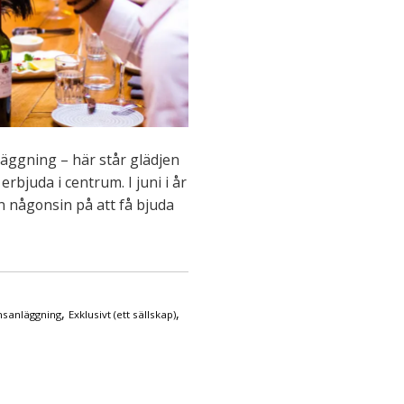
läggning – här står glädjen
rbjuda i centrum. I juni i år
n någonsin på att få bjuda
,
,
sanläggning
Exklusivt (ett sällskap)