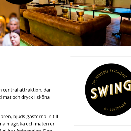
ingår äv ...
central attraktion, där
 mat och dryck i sköna
en, bjuds gästerna in till
karna magiska och maten en