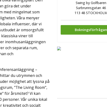
å olika våningsplan. Den
Swing by Golfbaren
an göra det under
Surbrunnsgatan 46
väm med mingelmat som
113 48 STOCKHOL
jligheten. Våra menyer
bala influenser, där vi
sutbudet är omsorgsfullt
Bokningsförfråga
klassiska viner till
bjuder inomhusanläggningen
rer och separata rum,
rnan och
konferensanläggning –
s hittar du utrymmen och
rbjuder möjlighet att lyssna på
dagsrum, "The Living Room",
ice" för årsmötet? Vi kan
 personer. Vår unika lokal
 kreativitet och socialt