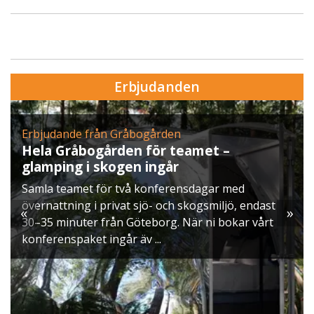
Erbjudanden
Erbjudande från Skytteholm Ekerö
amet –
Julbord på Ekerö
När vintern lägger sig över Mälaren
sdagar med
ett klassiskt svenskt julbord i Skytt
ogsmiljö, endast
möts ni av doften av gran, ljus som b
«
»
r ni bokar vårt
och smaker ...