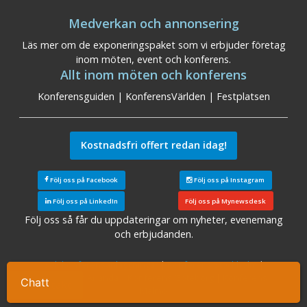
Medverkan och annonsering
Läs mer om de exponeringspaket som vi erbjuder företag
inom möten, event och konferens.
Allt inom möten och konferens
Konferensguiden
|
KonferensVärlden
|
Festplatsen
Kostnadsfri offert redan idag!
Följ oss på Facebook
Följ oss på Instagram
Följ oss på LinkedIn
Följ oss på Mynewsdesk
Följ oss så får du uppdateringar om nyheter, evenemang
och erbjudanden.
Sök konferensanläggningar
|
Konferens Stockholm
|
Konferens Arlanda
|
Konferens Göteborg
|
Konferens
Chatt
Ta kontakt
Malmö