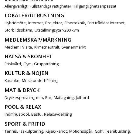
,
,
Allergivänligt
Fullständiga rättigheter
Tillgänglighetsanpassat
LOKALER/UTRUSTNING
,
,
,
,
,
Hybridmöte
Internet
Projektor
Fiberteknik
Fritt trådlöst Internet
,
Storbildsskärm
Utställningsyta >200 kvm
MEDLEMSKAP/MÄRKNING
,
,
Medlem i Visita
Klimatneutralt
Svanenmärkt
HÄLSA & SKÖNHET
,
,
Friskvård
Gym
Gruppträning
KULTUR & NÖJEN
,
Karaoke
Musikunderhållning
MAT & DRYCK
,
,
,
Dryckesprovning mm
Bar
Matlagning
Julbord
POOL & RELAX
,
,
Inomhuspool
Bastu
Relaxavdelning
SPORT & FRITID
,
,
,
,
,
,
Tennis
Isskulptering
Kajak/kanot
Motionsspår
Golf
Teambuilding