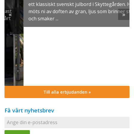
ett klassiskt svenskt julbord i Skyttegården. Här
möts ni av doften av gran, ljus som brinner stilla
«
»
och smaker ...
Till alla erbjudanden »
Få vårt nyhetsbrev