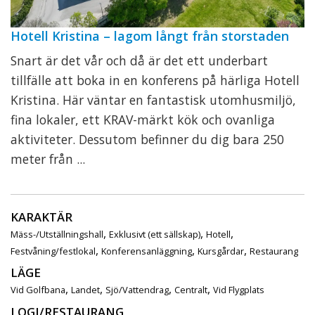
Hotell Kristina – lagom långt från storstaden
Snart är det vår och då är det ett underbart
tillfälle att boka in en konferens på härliga Hotell
Kristina. Här väntar en fantastisk utomhusmiljö,
fina lokaler, ett KRAV-märkt kök och ovanliga
aktiviteter. Dessutom befinner du dig bara 250
meter från ...
KARAKTÄR
,
,
,
Mäss-/Utställningshall
Exklusivt (ett sällskap)
Hotell
,
,
,
Festvåning/festlokal
Konferensanläggning
Kursgårdar
Restaurang
LÄGE
,
,
,
,
Vid Golfbana
Landet
Sjö/Vattendrag
Centralt
Vid Flygplats
LOGI/RESTAURANG