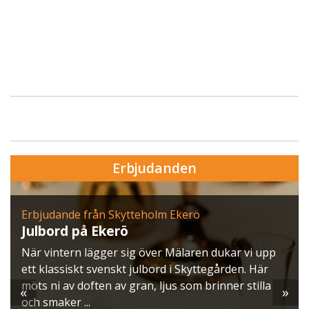
Erbjudanden
Erbjudande från Skytteholm Ekerö
Julbord på Ekerö
När vintern lägger sig över Mälaren dukar vi upp
ett klassiskt svenskt julbord i Skyttegården. Här
möts ni av doften av gran, ljus som brinner stilla
«
»
och smaker ...