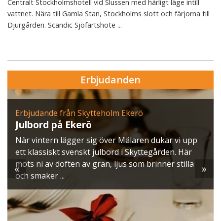
Centralt Stockholmshotell vid Slussen med härligt läge intill
vattnet. Nära till Gamla Stan, Stockholms slott och färjorna till
Djurgården. Scandic Sjöfartshote ...
Erbjudanden
Erbjudande från Skytteholm Ekerö
Julbord på Ekerö
När vintern lägger sig över Mälaren dukar vi upp
ett klassiskt svenskt julbord i Skyttegården. Här
möts ni av doften av gran, ljus som brinner stilla
«
»
och smaker ...