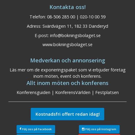
Kontakta oss!
Telefon: 08-506 285 00 | 020-10 00 59
Adress: Svärdvägen 11, 182 33 Danderyd
E-post:
info@bokningsbolaget.se
www.bokningsbolaget.se
Medverkan och annonsering
Läs mer om de exponeringspaket som vi erbjuder företag
inom möten, event och konferens.
Allt inom möten och konferens
Konferensguiden
|
KonferensVärlden
|
Festplatsen
Kostnadsfri offert redan idag!
Följ oss på Facebook
Följ oss på Instagram