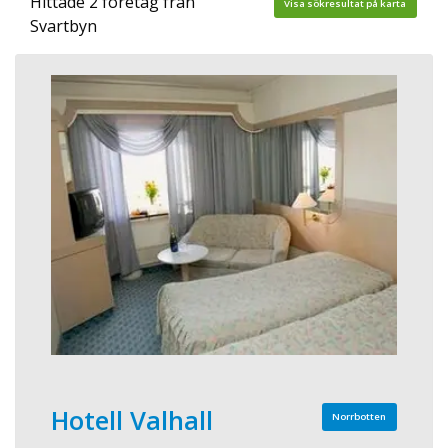
Hittade 2 företag från
Visa sökresultat på karta
Svartbyn
Hotell Valhall
Norrbotten