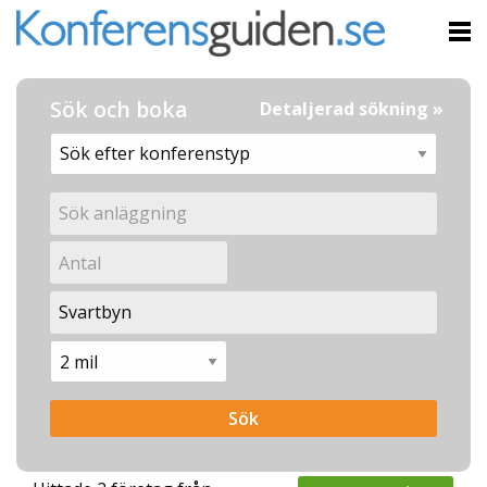
Sök och boka
Detaljerad sökning »