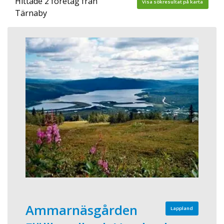
Hittade 2 företag från
Visa sökresultat på karta
Tärnaby
Ammarnäsgården
Lappland