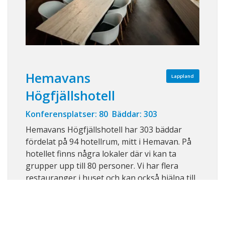
Hemavans
Lappland
Högfjällshotell
Konferensplatser: 80 Bäddar: 303
Hemavans Högfjällshotell har 303 bäddar
fördelat på 94 hotellrum, mitt i Hemavan. På
hotellet finns några lokaler där vi kan ta
grupper upp till 80 personer. Vi har flera
restauranger i huset och kan också hjälpa till
med aktiviteter ute och inne som kan handla
om både teambuilding och rent nöje. Vi ...
Visa på karta