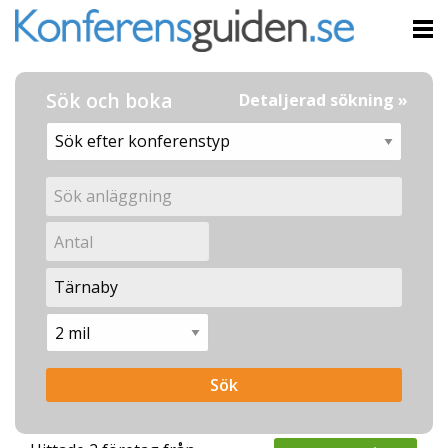
Sök och boka
Detaljerad sökning »