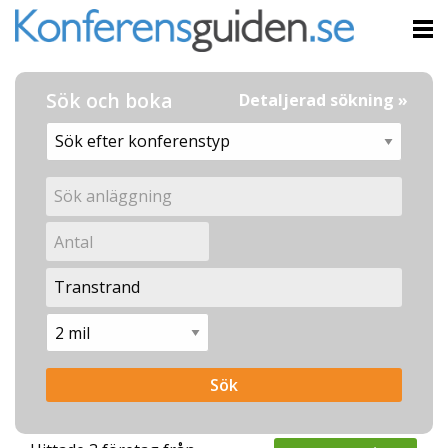
Sök och boka
Detaljerad sökning »