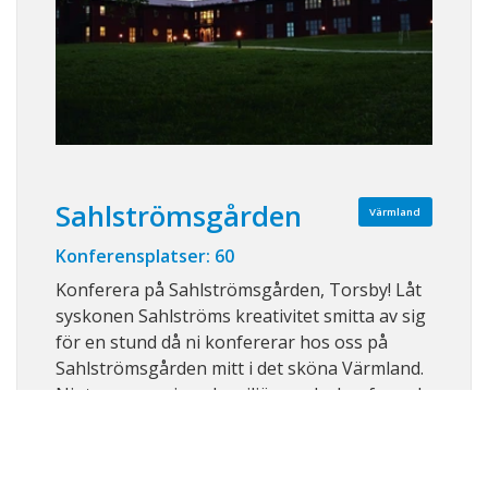
Sahlströmsgården
Värmland
Konferensplatser: 60
Konferera på Sahlströmsgården, Torsby! Låt
syskonen Sahlströms kreativitet smitta av sig
för en stund då ni konfererar hos oss på
Sahlströmsgården mitt i det sköna Värmland.
Njut av en rogivande miljö som lockar fram de
goda idéerna. Vi har en palett med aktiviteter
som ni kan välja bland. Gör ett a ...