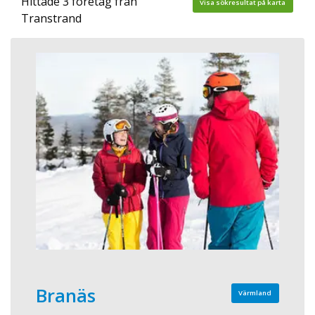
Hittade 3 företag från
Visa sökresultat på karta
Transtrand
Branäs
Värmland