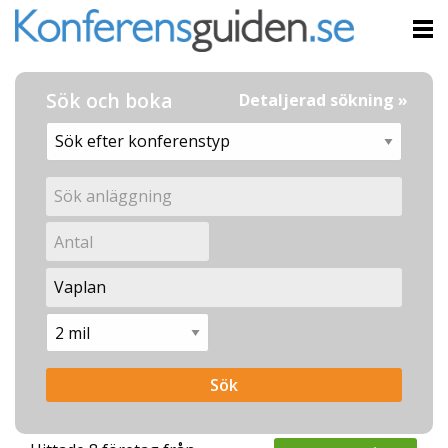
Sök och boka
Detaljerad sökning »