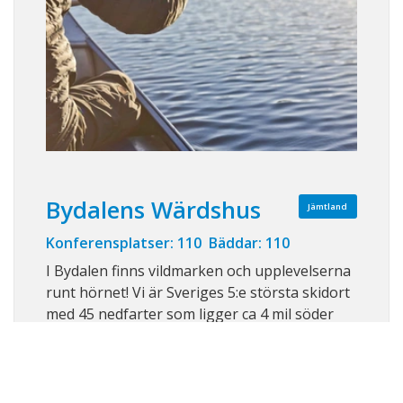
Bydalens Wärdshus
Jämtland
Konferensplatser: 110 Bäddar: 110
I Bydalen finns vildmarken och upplevelserna
runt hörnet! Vi är Sveriges 5:e största skidort
med 45 nedfarter som ligger ca 4 mil söder
om Åre, 55 min med flyg från Stockholm. Nära
och enkelt även om tiden är knapp! Med vår
vackra natur har vi mycket att erbjuda året
runt. Under vintersäsongen har ...