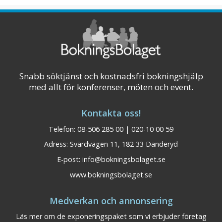
med ett rikt och genomtänkt utbud av
aktiviteter både sommar och vinter. En
perfekt miljö för företag som önskar krydda ...
Visa på karta
Snabb söktjänst och kostnadsfri bokningshjälp
med allt för konferenser, möten och event.
Kontakta oss!
Telefon: 08-506 285 00 | 020-10 00 59
Adress: Svärdvägen 11, 182 33 Danderyd
E-post:
info@bokningsbolaget.se
www.bokningsbolaget.se
Medverkan och annonsering
Läs mer om de exponeringspaket som vi erbjuder företag