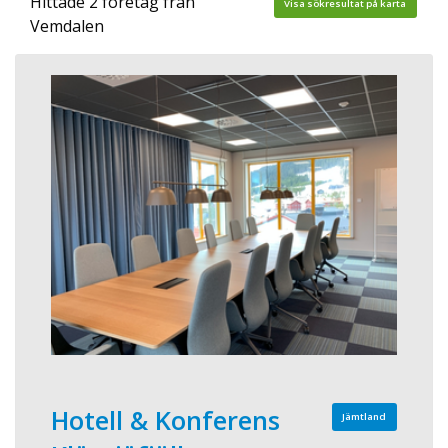
Hittade 2 företag från
Visa sökresultat på karta
Vemdalen
Hotell & Konferens
Jämtland