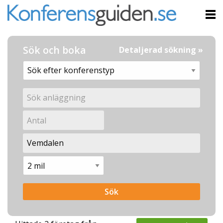
Sök och boka
Detaljerad sökning »