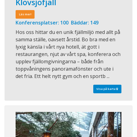
Klövsjöfjäll
Läs mer!
Konferensplatser: 100 Bäddar: 149
Hos oss hittar du en unik fjällmiljö med allt på
samma ställe, oavsett årstid. Bo bra med en
lyxig känsla i vårt nya hotell, ät gott i
restaurangen, njut av vårt spa, konferera och
upplev fjällomgivningarna – både från
toppvåningens panoramafönster och ute i
det fria. Ett helt nytt gym och en sportb ...
Visa på karta