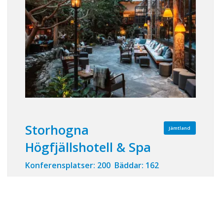
Storhogna
Jämtland
Högfjällshotell & Spa
Konferensplatser: 200 Bäddar: 162
Storhogna Högfjällshotell & Spa är vackert
beläget i destination Vemdalen med ett unikt
läge på gränsen till kalfjället på 725 m ö h.
Storslagna naturupplevelser kompletteras