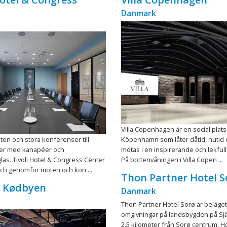
Danmark
Villa Copenhagen är en social plats 
en och stora konferenser till
Köpenhamn som låter dåtid, nutid 
er med kanapéer och
mötas i en inspirerande och lekfull
as. Tivoli Hotel & Congress Center
På bottenvåningen i Villa Copen ...
och genomför möten och kon ...
Thon Partner Hotel S
c Kødbyen
Danmark
Thon Partner Hotel Sorø är beläget
omgivningar på landsbygden på Sjä
2,5 kilometer från Sorø centrum. Ho