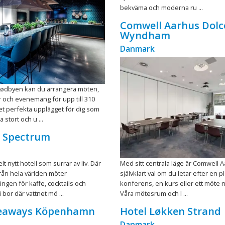
bekväma och moderna ru ...
Comwell Aarhus Dolc
Wyndham
Danmark
Kødbyen kan du arrangera möten,
 och evenemang för upp till 310
et perfekta upplägget för dig som
ka stort och u ...
c Spectrum
lt nytt hotell som surrar av liv. Där
Med sitt centrala läge är Comwell A
rån hela världen möter
självklart val om du letar efter en p
ingen för kaffe, cocktails och
konferens, en kurs eller ett möte 
 bor där vattnet mö ...
Våra mötesrum och l ...
eaways Köpenhamn
Hotel Løkken Strand
Danmark