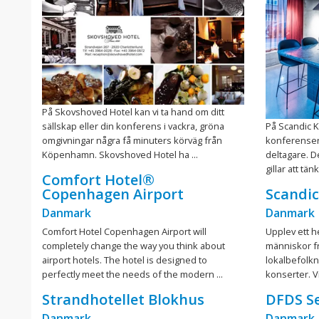
På Skovshoved Hotel kan vi ta hand om ditt
sällskap eller din konferens i vackra, gröna
På Scandic 
omgivningar några få minuters körväg från
konferenser
Köpenhamn. Skovshoved Hotel ha ...
deltagare. D
gillar att tän
Comfort Hotel®
Copenhagen Airport
Scandi
Danmark
Danmark
Comfort Hotel Copenhagen Airport will
Upplev ett he
completely change the way you think about
människor f
airport hotels. The hotel is designed to
lokalbefolkn
perfectly meet the needs of the modern ...
konserter. Vi
Strandhotellet Blokhus
DFDS S
Danmark
Danmark