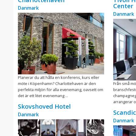
Center
Danmark
Danmark
Planerar du att hålla en konferens, kurs eller
möte i Köpenhamn? Charlottehaven är den
Från små möt
perfekta miljön för alla evenemang, oavsett om
branschfest
det är ett litet evenemang ...
champagnegl
arrangerar 
Skovshoved Hotel
Scandi
Danmark
Danmark