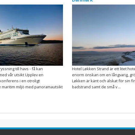
ssning till havs - få kan
Hotel Løkken Strand är ett litet hot
med vår utsikt Upplev en
enorm önskan om en långvarig, grö
onferens i en otroligt
Løkken är känt och älskat för sin f
e maritim miljö med panoramautsikt
badstrand samt de små v ...