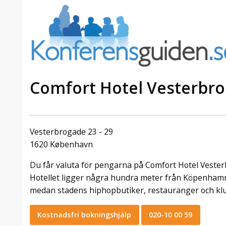
Comfort Hotel Vesterbr
a Foresta
Erbjudande från Sheraton
Villa
Stockholm Hotel
Vesterbrogade 23 - 29
Julerbjudande
1620 København
mans på
Välkommen att fira in julen
Du får valuta för pengarna på Comfort Hotel Vester
a – nära
2026 hos oss. Mellan den 23
an av att
november och 19 december
Hotellet ligger några hundra meter från Köpenhamns
et här är
förvandlar vi våra lokaler till en
medan stadens hiphopbutiker, restauranger och klubb
faktiskt
stämningsfull mötesplats där
hantverk, tradi ...
Kostnadsfri bokningshjälp
020-10 00 59