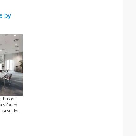
e by
arhus ett
lats för en
nära staden.