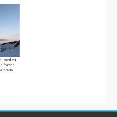
ell, med en
n framtid.
ina breda