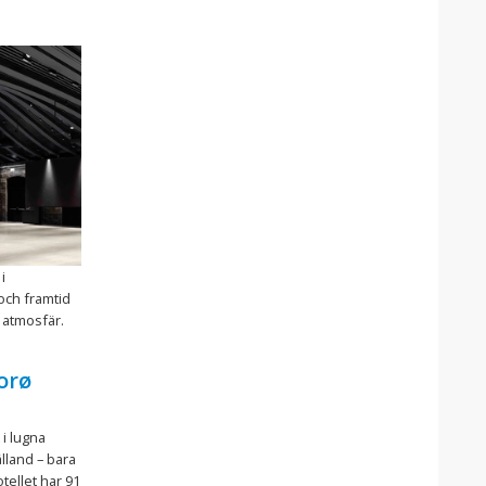
i
och framtid
 atmosfär.
orø
 i lugna
lland – bara
tellet har 91