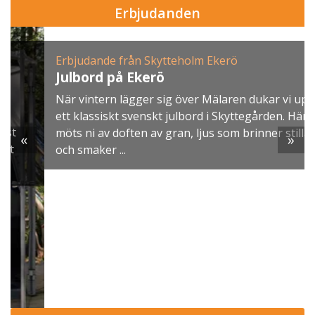
Erbjudanden
Erbjudande från Skytteholm Ekerö
Julbord på Ekerö
När vintern lägger sig över Mälaren dukar vi upp
ett klassiskt svenskt julbord i Skyttegården. Här
möts ni av doften av gran, ljus som brinner stilla
«
»
och smaker ...