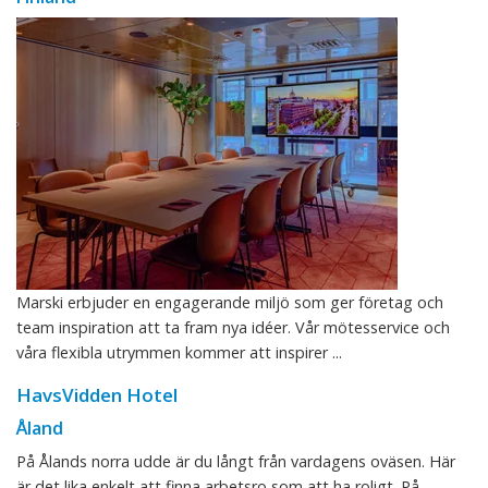
Marski erbjuder en engagerande miljö som ger företag och
team inspiration att ta fram nya idéer. Vår mötesservice och
våra flexibla utrymmen kommer att inspirer ...
HavsVidden Hotel
Åland
På Ålands norra udde är du långt från vardagens oväsen. Här
är det lika enkelt att finna arbetsro som att ha roligt. På