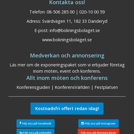
Kontakta oss!
Telefon: 08-506 285 00 | 020-10 00 59
Adress: Svärdvägen 11, 182 33 Danderyd
E-post:
info@bokningsbolaget.se
www.bokningsbolaget.se
Medverkan och annonsering
Läs mer om de exponeringspaket som vi erbjuder företag
inom möten, event och konferens.
Allt inom möten och konferens
Konferensguiden
|
KonferensVärlden
|
Festplatsen
Kostnadsfri offert redan idag!
Följ oss på Facebook
Följ oss på Instagram
Följ oss på LinkedIn
Följ oss på Mynewsdesk