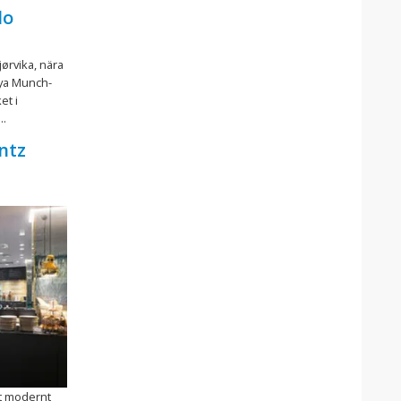
lo
jørvika, nära
ya Munch-
et i
..
ntz
t modernt