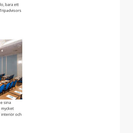
lo, bara ett
 Tripadvisors
de sina
d mycket
 interiör och