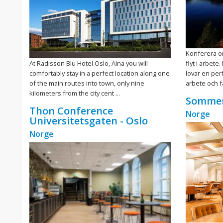
Konferera om
At Radisson Blu Hotel Oslo, Alna you will
flyt i arbet
comfortably stay in a perfect location along one
lovar en per
of the main routes into town, only nine
arbete och fa
kilometers from the city cent ...
Somme
Thon Conference
Norge
Universitetsgaten - Oslo
Norge