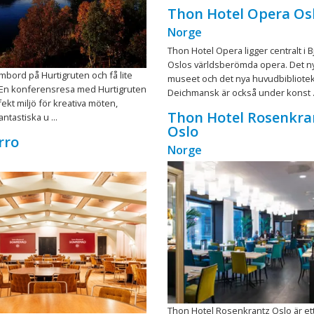
Thon Hotel Opera Os
Norge
Thon Hotel Opera ligger centralt i B
Oslos världsberömda opera. Det n
bord på Hurtigruten och få lite
museet och det nya huvudbibliotek
e. En konferensresa med Hurtigruten
Deichmansk är också under konst .
fekt miljö för kreativa möten,
Thon Hotel Rosenkra
ntastiska u ...
Oslo
rro
Norge
Thon Hotel Rosenkrantz Oslo är et