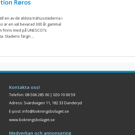
tion Røros
ll en av de äldsta trähusstäderna i
s är en väl bevarad 300 år gammal
m finns med på UNESCO?s
ta. Stadens färgri ...
Kontakta oss!
Telefon: 08-506 285 00 | 020-10 00 59
Adress: Svärdvägen 11, 182 33 Danderyd
E-post:
info@bokningsbolaget.se
www.bokningsbolaget.se
Medverkan och annonsering