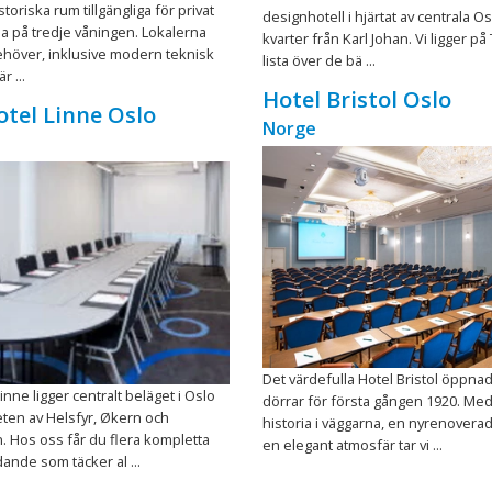
istoriska rum tillgängliga för privat
designhotell i hjärtat av centrala Os
lla på tredje våningen. Lokalerna
kvarter från Karl Johan. Vi ligger på
behöver, inklusive modern teknisk
lista över de bä ...
r ...
Hotel Bristol Oslo
tel Linne Oslo
Norge
Det värdefulla Hotel Bristol öppna
nne ligger centralt beläget i Oslo
dörrar för första gången 1920. Me
eten av Helsfyr, Økern och
historia i väggarna, en nyrenoverad
 Hos oss får du flera kompletta
en elegant atmosfär tar vi ...
nde som täcker al ...