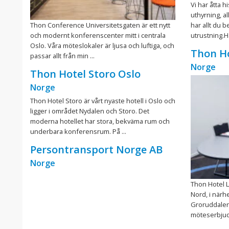
Vi har åtta h
uthyrning, a
Thon Conference Universitetsgaten är ett nytt
har allt du 
och modernt konferenscenter mitt i centrala
utrustning.Hä
Oslo. Våra möteslokaler är ljusa och luftiga, och
Thon Ho
passar allt från min ...
Norge
Thon Hotel Storo Oslo
Norge
Thon Hotel Storo är vårt nyaste hotell i Oslo och
ligger i området Nydalen och Storo. Det
moderna hotellet har stora, bekväma rum och
underbara konferensrum. På ...
Persontransport Norge AB
Norge
Thon Hotel Li
Nord, i närh
Groruddalen.
möteserbjuda