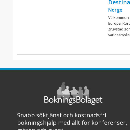
Destina
Norge
Välkommen ti
Europa. Røro
gruvstad so
världsarvslis
Snabb söktjänst och kostnadsfri
bokningshjälp med allt för konferenser,