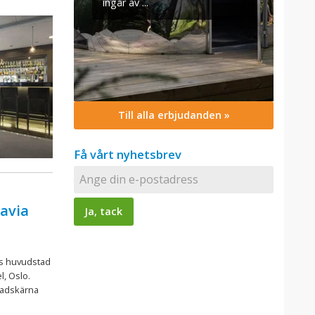
v ...
Till alla erbjudanden »
Få vårt nyhetsbrev
avia
es huvudstad
l, Oslo.
stadskärna