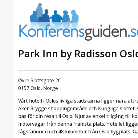
Park Inn by Radisson Osl
a Foresta
Erbjudande från Sheraton
Villa
Stockholm Hotel
Øvre Slottsgate 2C
Julerbjudande
0157 Oslo, Norge
mans på
Välkommen att fira in julen
Vårt hotell i Oslos livliga stadskärna ligger nära a
a – nära
2026 hos oss. Mellan den 23
an av att
november och 19 december
Aker Brygge shoppingområde och Kungliga slottet, vi
et här är
förvandlar vi våra lokaler till en
bas för din resa till Oslo. Njut av enkel tillgång till k
faktiskt
stämningsfull mötesplats där
motorvägar från denna främsta plats. Hotellet ligge
hantverk, tradi ...
tågstationen och 48 kilometer från Oslo flygplats, 