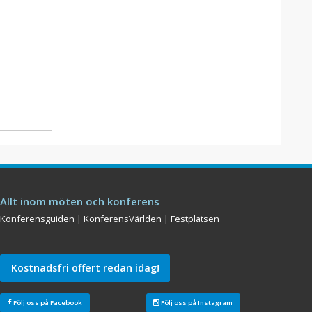
Allt inom möten och konferens
Konferensguiden
|
KonferensVärlden
|
Festplatsen
Kostnadsfri offert redan idag!
Följ oss på Facebook
Följ oss på Instagram