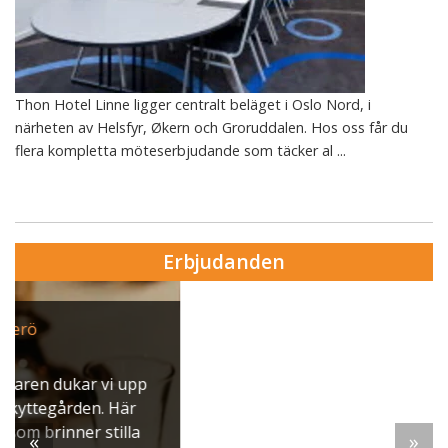
Thon Hotel Linne ligger centralt beläget i Oslo Nord, i
närheten av Helsfyr, Økern och Groruddalen. Hos oss får du
flera kompletta möteserbjudande som täcker al ...
Erbjudanden
Erbjudande från Ulfsunda slott
Konferens med julbord
Ulfsunda Slott bjuder in till en vinterupplevelse där
möten möter magi, och julens smaker får fransk
finess.
«
»