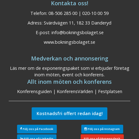
Kontakta oss!
Telefon: 08-506 285 00 | 020-10 00 59
Adress: Svärdvägen 11, 182 33 Danderyd
E-post:
info@bokningsbolaget.se
www.bokningsbolaget.se
Medverkan och annonsering
Läs mer om de exponeringspaket som vi erbjuder företag
inom möten, event och konferens.
Allt inom möten och konferens
Konferensguiden
|
KonferensVärlden
|
Festplatsen
Kostnadsfri offert redan idag!
Följ oss på Facebook
Följ oss på Instagram
Följ oss på LinkedIn
Följ oss på Mynewsdesk