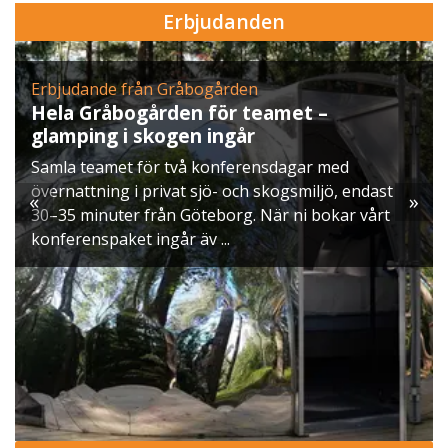
Erbjudanden
rån Gråbogården
Erbjudande från S
gården för teamet –
Julbord på Eke
skogen ingår
När vintern lägge
för två konferensdagar med
ett klassiskt sven
 privat sjö- och skogsmiljö, endast
möts ni av doften a
«
»
 från Göteborg. När ni bokar vårt
och smaker ...
 ingår äv ...