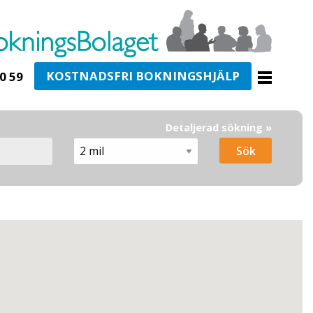
KOSTNADSFRI BOKNINGSHJÄLP
0 59
Detaljerad sökning »