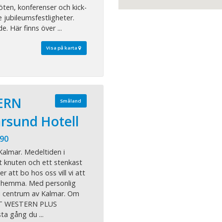
öten, konferenser och kick-
e jubileumsfestligheter.
. Här finns över ...
Visa på karta
ERN
Småland
rsund Hotell
 90
 Kalmar. Medeltiden i
t knuten och ett stenkast
r att bo hos oss vill vi att
 hemma. Med personlig
i centrum av Kalmar. Om
ST WESTERN PLUS
ta gång du ...