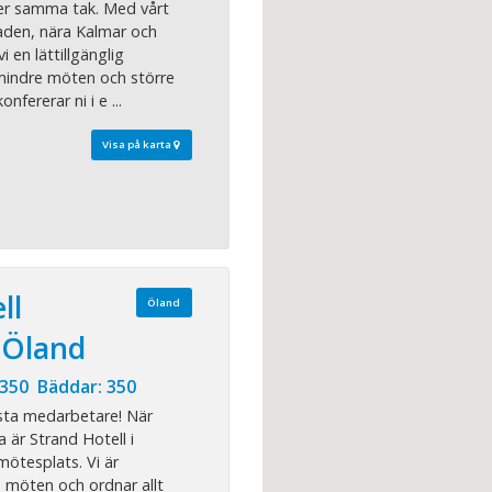
er samma tak. Med vårt
taden, nära Kalmar och
 en lättillgänglig
mindre möten och större
nfererar ni i e ...
Visa på karta
ll
Öland
 Öland
 350 Bäddar: 350
sta medarbetare! När
är Strand Hotell i
mötesplats. Vi är
e möten och ordnar allt