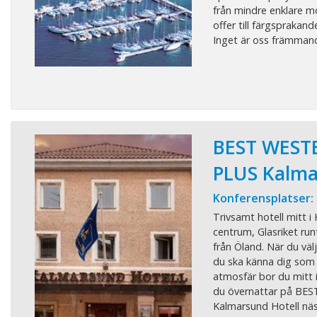
från mindre enklare m
offer till färgsprakand
Inget är oss främmande
BEST WEST
PLUS Kalma
Konferensplatser:
Trivsamt hotell mitt i
centrum, Glasriket run
från Öland. När du välje
du ska känna dig som
atmosfär bor du mitt 
du övernattar på BE
Kalmarsund Hotell näs