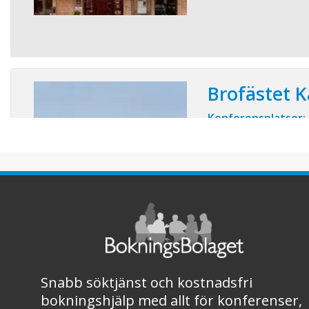
Brofästet 
Konferensplatser:
Brofästet Hotel & Kon
prisvärda konferenspa
mindre och större möte
av möten. De är ljusa,
bredbandsuttag. Loka
närhet till reception o
gott om allmänna ut ..
Snabb söktjänst och kostnadsfri
bokningshjälp med allt för konferenser,