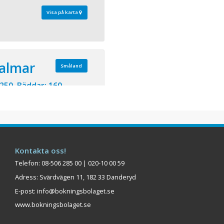
Visa på karta
Kalmar
Småland
 250 Bäddar: 160
ferens i Kalmar erbjuder
ket. Här finner du både
slokaler för olika former
 luftiga och utrustade med
lerna ligger samlade med
Kontakta oss!
ch restaurang. Det finns
.
Telefon: 08-506 285 00 | 020-10 00 59
Adress: Svärdvägen 11, 182 33 Danderyd
Visa på karta
E-post:
info@bokningsbolaget.se
www.bokningsbolaget.se