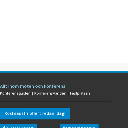
Allt inom möten och konferens
Konferensguiden
|
KonferensVärlden
|
Festplatsen
Kostnadsfri offert redan idag!
Följ oss på Facebook
Följ oss på Instagram