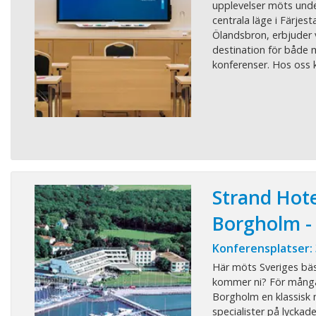
upplevelser möts und
centrala läge i Färjes
Ölandsbron, erbjuder vi
destination för både 
konferenser. Hos oss ko
Strand Hote
Borgholm -
Konferensplatser:
Här möts Sveriges bä
kommer ni? För många 
Borgholm en klassisk 
specialister på lyckad