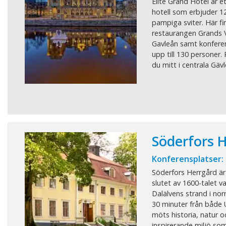
Elite Grand Hotel är et
hotell som erbjuder 1
pampiga sviter. Här fi
restaurangen Grands 
Gavleån samt konfere
upp till 130 personer.
du mitt i centrala Gävl
Söderfors 
Konferensplatser:
Söderfors Herrgård är 
slutet av 1600-talet v
Dalälvens strand i nor
30 minuter från både 
möts historia, natur 
inspirerande miljö som