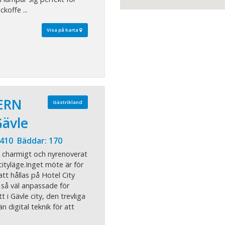
koffe ...
Visa på karta
ERN
Gästrikland
Gävle
 410 Bäddar: 170
t charmigt och nyrenoverat
cityläge.Inget möte är för
r att hållas på Hotel City
r så väl anpassade för
t i Gävle city, den trevliga
 digital teknik för att