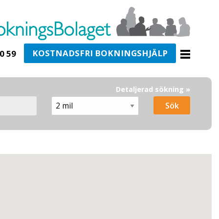
KOSTNADSFRI BOKNINGSHJÄLP
0 59
Detaljerad sökning »