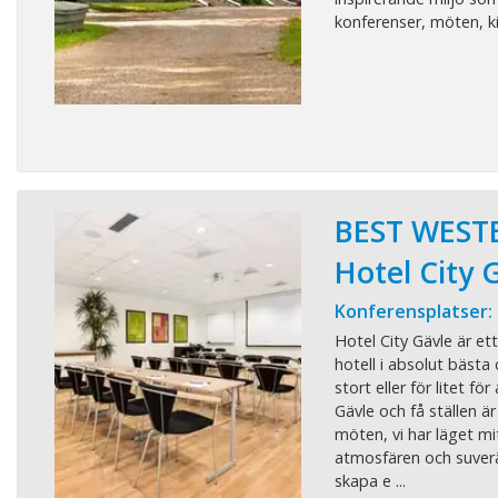
konferenser, möten, kic
BEST WEST
Hotel City 
Konferensplatser:
Hotel City Gävle är et
hotell i absolut bästa 
stort eller för litet fö
Gävle och få ställen ä
möten, vi har läget mit
atmosfären och suverän
skapa e ...