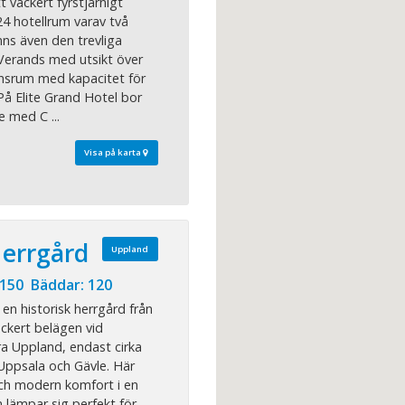
t vackert fyrstjärnigt
24 hotellrum varav två
nns även den trevliga
Verands med utsikt över
nsrum med kapacitet för
 På Elite Grand Hotel bor
e med C ...
Visa på karta
Herrgård
Uppland
 150 Bäddar: 120
en historisk herrgård från
ackert belägen vid
ra Uppland, endast cirka
Uppsala och Gävle. Här
och modern komfort i en
 lämpar sig perfekt för