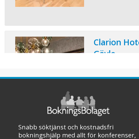
Clarion Hot
Gävle
Konferensplatser:
Mitt i hjärtat av Gävle
Hotellet, med sin rest
har blivit känt som st
naturlig mötesplats fö
Ett stort utbud av ko
bar, restaurang och 
och pool lockar interna 
Snabb söktjänst och kostnadsfri
bokningshjälp med allt för konferenser,