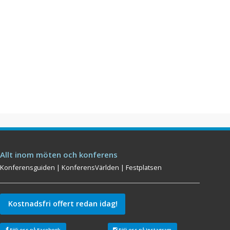
Allt inom möten och konferens
Konferensguiden
|
KonferensVärlden
|
Festplatsen
Kostnadsfri offert redan idag!
Följ oss på Facebook
Följ oss på Instagram