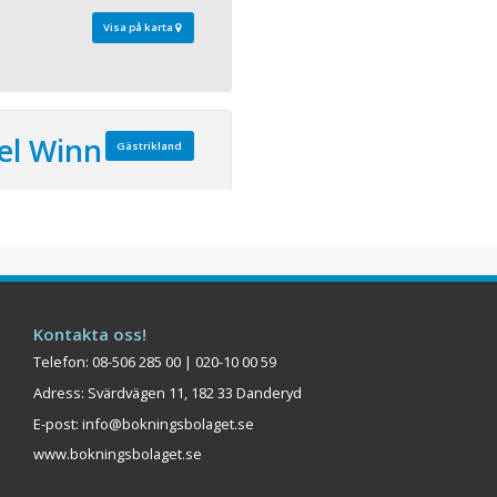
Visa på karta
el Winn
Gästrikland
 161 Bäddar: 220
 ligger Clarion Hotel Winn.
aurang Brasserie Absint,
adens hotell och är en
r lokalbor och besökare.
Kontakta oss!
nferens- och mötesrum,
Telefon: 08-506 285 00 | 020-10 00 59
relaxavdelning med gym
Adress: Svärdvägen 11, 182 33 Danderyd
...
E-post:
info@bokningsbolaget.se
Visa på karta
www.bokningsbolaget.se