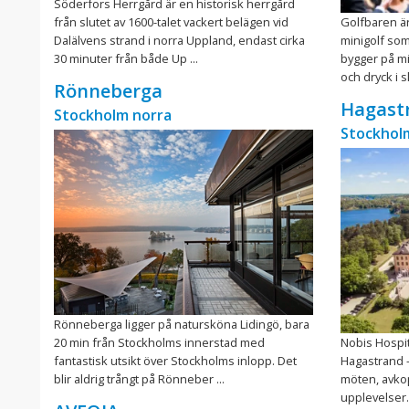
Söderfors Herrgård är en historisk herrgård
från slutet av 1600-talet vackert belägen vid
Golfbaren ä
Dalälvens strand i norra Uppland, endast cirka
minigolf som
30 minuter från både Up ...
bygger på mi
och dryck i s
Rönneberga
Hagast
Stockholm norra
Stockhol
Rönneberga ligger på natursköna Lidingö, bara
20 min från Stockholms innerstad med
Nobis Hospit
fantastisk utsikt över Stockholms inlopp. Det
Hagastrand –
blir aldrig trångt på Rönneber ...
möten, avko
upplevelser. 