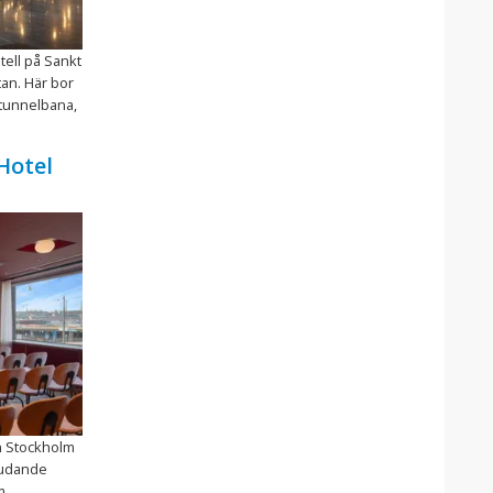
tell på Sankt
tan. Här bor
l tunnelbana,
Hotel
on Stockholm
judande
m