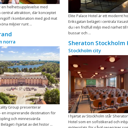
r en helhetsupplevelse med
 central attraktion, där konceptet
Elite Palace Hotel är ett modernt ho
nigolf i kombination med god mat
Eriksgatan beläget i centrala Vasas
köna miljöer runt ...
du i en fridfull miljö med närhet til
bussar och ...
rand
m norra
Sheraton Stockholm 
Stockholm city
ality Group presenterar
 en inspirerande destination för
I hjärtat av Stockholm står Sherat
ppling och minnesvärda
Hotel som en sofistikerad och inb
Beläget i hjärtat av det histor ...
mötesplats för såväl resenärer so