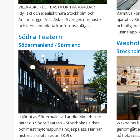
VILLA ASKE - DET BÄSTA UR TVÅ VÄRLDAR
Idylliskt och idealiskt nära Stockholm och
Varmt välko
Arlanda ligger Villa Aske - Sveriges närmaste
hjärtat av S
och mest kompletta konferensanläg ...
och högt be
ljusinsläpp. 
Södra Teatern
Waxhol
Södermanland / Sörmland
Stockhol
I hjärtat av Södermalm vid anrika Mosebacke
hittar du Södra Teatern – Stockholms äldsta
Waxholms ho
och mest mytomspunna nöjespalats. Här har
genomgått e
historia skrivits sedan 1859 o ...
på hela rest