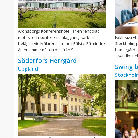
Aronsborgs Konferenshotell är en renodlad
mötes- och konferensanläggning, vackert
Exklusiva Eli
belägen vid Mälarens strand i Bålsta. På mindre
Stockholm, p
än en timme når du oss från St ...
Humlegården
124 tidlöst e
Söderfors Herrgård
Swing b
Uppland
Stockholm