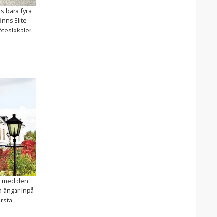
as bara fyra
inns Elite
öteslokaler.
r med den
a ängar inpå
örsta