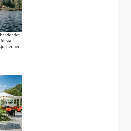
d händer det
 första
sjunker ner.