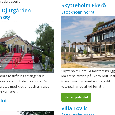
rdsbrasseri ...
Skytteholm Ekerö
a Djurgården
Stockholm norra
 city
Skytteholm Hotell & Konferens ligg
ackra festvåning arrangerar vi
Mälarens strand på Ekerö. Mitt i n
elsefester och disputationer. Vi
trivsamma lugn med en magnifik ut
företag med kick-off, och alla typer
vattnet, har du all tid för at ...
h konfere ...
Har erbjudande!
lott
Villa Lovik