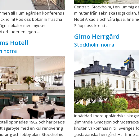
Centralt i Stockholm, i en lummig o
mmen till Humlegården konferens i
minuter från Tekniska Högskolan, f
tockholm! Hos oss bokar ni fräscha
Hotel Arcadia och våra ljusa, fina m
lägna lokaler med mycket
Släpp loss kreati ...
Vi erbjuder en egen ...
Gimo Herrgård
ms Hotell
Stockholm norra
m norra
Inbäddad i norduppländska skoga
tell öppnades 1902 och har precis
glimrande Gimosjön och vidsträckt
tt ägarbyte med en kul renovering
knuten välkomnas ni till Sveriges f
aurang och lobby plan. Stockholms
gustavianska herrgård. Här finne ...