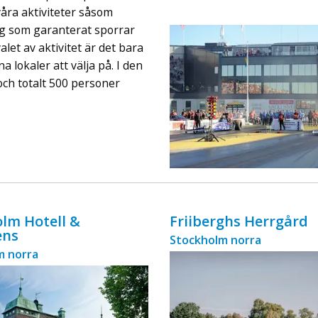
ingår äv ...
åra aktiviteter såsom
gg som garanterat sporrar
et av aktivitet är det bara
 lokaler att välja på. I den
 och totalt 500 personer
lm Hotell &
Friiberghs Herrgård
ens
Stockholm norra
m norra