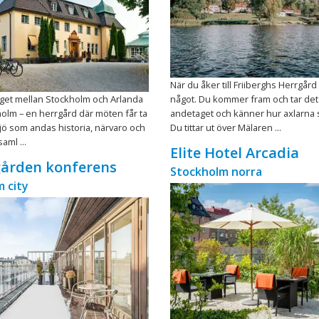
När du åker till Friiberghs Herrgår
äget mellan Stockholm och Arlanda
något. Du kommer fram och tar det
holm – en herrgård där möten får ta
andetaget och känner hur axlarna 
iljö som andas historia, närvaro och
Du tittar ut över Mälaren ...
saml ...
Elite Hotel Arcadia
ården konferens
Stockholm norra
 city