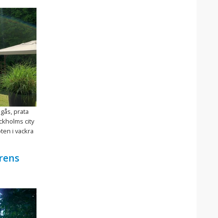
mgås, prata
ockholms city
öten i vackra
rens