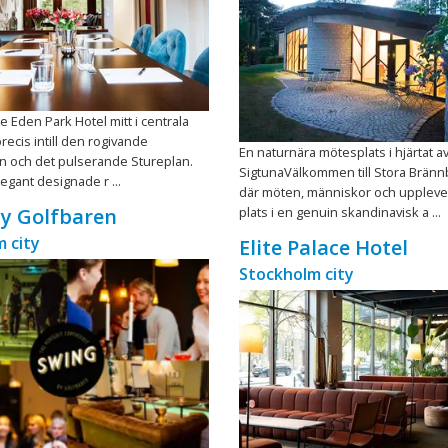
te Eden Park Hotel mitt i centrala
recis intill den rogivande
En naturnära mötesplats i hjärtat a
 och det pulserande Stureplan.
SigtunaVälkommen till Stora Brännb
legant designade r ...
där möten, människor och upplevel
plats i en genuin skandinavisk a ...
y Golfbaren
 city
Elite Palace Hotel
Stockholm city