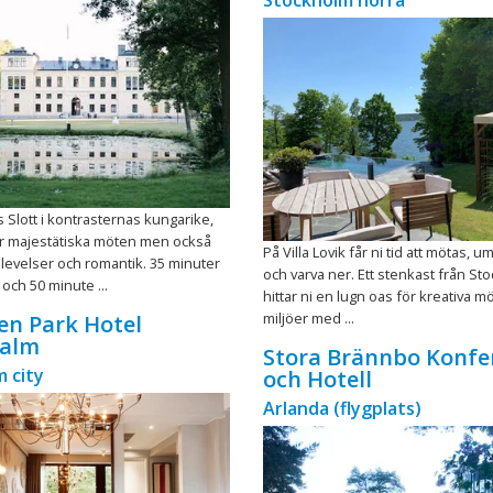
Stockholm norra
 Slott i kontrasternas kungarike,
ör majestätiska möten men också
På Villa Lovik får ni tid att mötas, u
evelser och romantik. 35 minuter
och varva ner. Ett stenkast från St
och 50 minute ...
hittar ni en lugn oas för kreativa m
miljöer med ...
den Park Hotel
alm
Stora Brännbo Konfe
 city
och Hotell
Arlanda (flygplats)