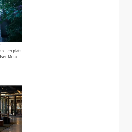
v
o – en plats
ser får ta