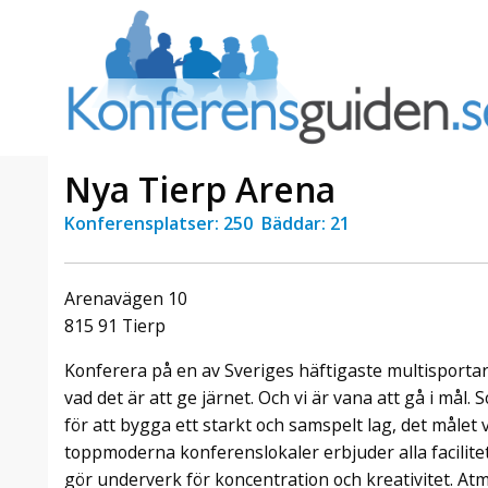
Nya Tierp Arena
Konferensplatser: 250 Bäddar: 21
a Foresta
Erbjudande från Sheraton
Villa
Stockholm Hotel
Arenavägen 10
Julerbjudande
815 91 Tierp
mans på
Välkommen att fira in julen
a – nära
2026 hos oss. Mellan den 23
Konferera på en av Sveriges häftigaste multisportar
an av att
november och 19 december
vad det är att ge järnet. Och vi är vana att gå i mål.
et här är
förvandlar vi våra lokaler till en
för att bygga ett starkt och samspelt lag, det målet vi
faktiskt
stämningsfull mötesplats där
hantverk, tradi ...
toppmoderna konferenslokaler erbjuder alla facilit
gör underverk för koncentration och kreativitet. At