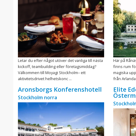
Letar du efter något utöver det vanliga till nästa
Här på Rånäs
kickoff, teambuilding eller företagsmiddag?
finns rum f
Välkommen till Moyagi Stockholm– ett
magiska uppl
aktivitetsdrivet helhetskonc ...
från Arlanda 
Aronsborgs Konferenshotell
Elite E
Österm
Stockholm norra
Stockholm