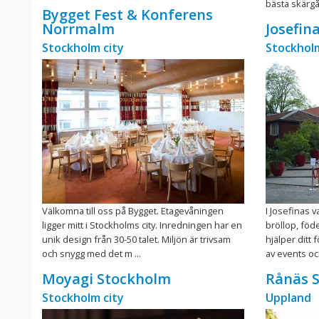
bästa skärgå
Bygget Fest & Konferens
Norrmalm
Josefin
Stockholm city
Stockholm
Välkomna till oss på Bygget. Etagevåningen
I Josefinas v
ligger mitt i Stockholms city. Inredningen har en
bröllop, föd
unik design från 30-50 talet. Miljön är trivsam
hjälper ditt 
och snygg med det m ...
av events oc
Moyagi Stockholm
Rånäs S
Stockholm city
Uppland