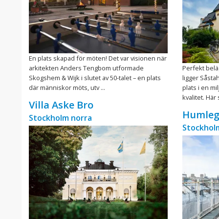
En plats skapad för möten! Det var visionen när
arkitekten Anders Tengbom utformade
Perfekt bel
Skogshem & Wijk i slutet av 50-talet – en plats
ligger Såsta
där människor möts, utv ...
plats i en m
kvalitet. Här 
Villa Aske Bro
Humleg
Stockholm norra
Stockholm