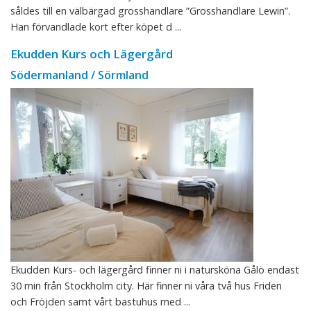
såldes till en välbärgad grosshandlare ”Grosshandlare Lewin”.
Han förvandlade kort efter köpet d ...
Ekudden Kurs och Lägergård
Södermanland / Sörmland
Ekudden Kurs- och lägergård finner ni i natursköna Gålö endast
30 min från Stockholm city. Här finner ni våra två hus Friden
och Fröjden samt vårt bastuhus med ...