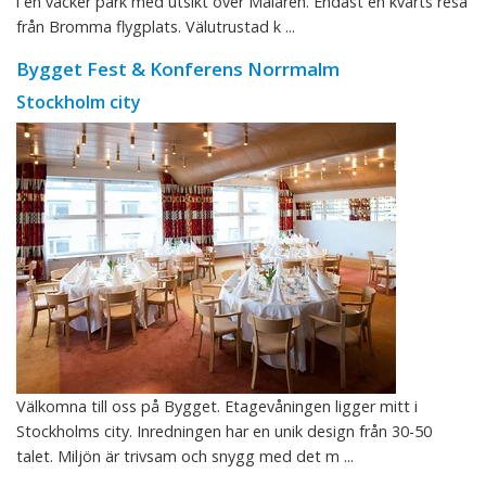
i en vacker park med utsikt över Mälaren. Endast en kvarts resa
från Bromma flygplats. Välutrustad k ...
Bygget Fest & Konferens Norrmalm
Stockholm city
Välkomna till oss på Bygget. Etagevåningen ligger mitt i
Stockholms city. Inredningen har en unik design från 30-50
talet. Miljön är trivsam och snygg med det m ...