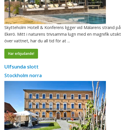
Skytteholm Hotell & Konferens ligger vid Mälarens strand på
Ekerö. Mitt i naturens trivsamma lugn med en magnifik utsikt
över vattnet, har du all tid för at ...
Har erbjudande!
Ulfsunda slott
Stockholm norra