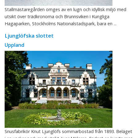
Stallmästaregården omges av en lugn och idyllisk miljö med
utsikt över trädkronorna och Brunnsviken i Kungliga
Hagaparken, Stockholms Nationalstadspark, bara en ...
Ljunglöfska slottet
Uppland
Snusfabrikör Knut Ljunglöfs sommarbostad från 1893. Beläget