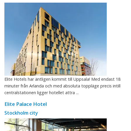
Elite Hotels har äntligen kommit till Uppsala! Med endast 18
minuter från Arlanda och med absoluta toppläge precis intill
centralstationen ligger hotellet attra ...
Elite Palace Hotel
Stockholm city