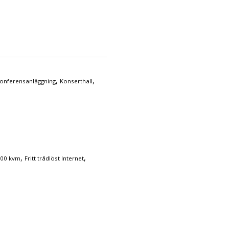
,
,
onferensanläggning
Konserthall
,
,
200 kvm
Fritt trådlöst Internet