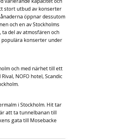
d varierande kapacitet och
tt stort utbud av konserter
rmånaderna öppnar dessutom
nen och en av Stockholms
 ta del av atmosfären och
 populära konserter under
olm och med närhet till ett
el Rival, NOFO hotel, Scandic
tockholm.
rmalm i Stockholm. Hit tar
r att ta tunnelbanan till
ens gata till Mosebacke