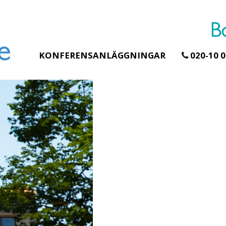
KONFERENSANLÄGGNINGAR
020-10 0
Erbjudande från Åhus Seaside
Erbjudande från Gråb
Hela Gråbogårde
SPA & Konferens
teamet – glampin
Åhus Seaside Take
skogen ingår
Over erbjudande
Samla teamet för två
Ta över ett helt hotell. På
konferensdagar med
stranden i Åhus. För grupper
övernattning i privat s
erbjuder vi en full abonnering
skogsmiljö, endast 30
av Åhus Seaside SPA &
minuter från Göteborg
Konferens. Under er vistelse är
bokar vårt konferensp
hela hotellet ert ...