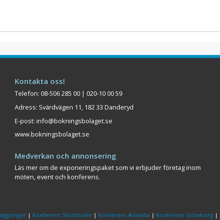
Kontakta oss!
Telefon: 08-506 285 00 | 020-10 00 59
Adress: Svärdvägen 11, 182 33 Danderyd
E-post:
info@bokningsbolaget.se
www.bokningsbolaget.se
Medverkan och annonsering
Läs mer om de exponeringspaket som vi erbjuder företag inom
möten, event och konferens.
äggningar
|
Konferens Stockholm
|
Konferens Arlanda
|
Konferens Göteborg
|