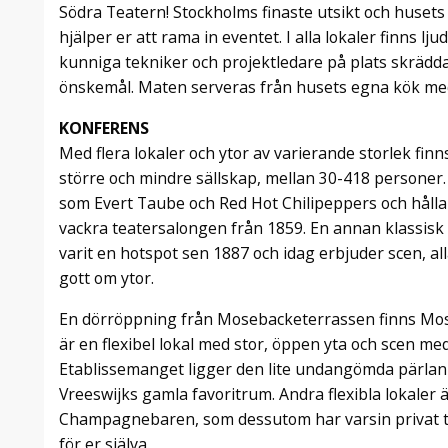
Södra Teatern! Stockholms finaste utsikt och husets 
hjälper er att rama in eventet. I alla lokaler finns lj
kunniga tekniker och projektledare på plats skrädda
önskemål. Maten serveras från husets egna kök med
KONFERENS
Med flera lokaler och ytor av varierande storlek fin
större och mindre sällskap, mellan 30-418 personer
som Evert Taube och Red Hot Chilipeppers och hålla t
vackra teatersalongen från 1859. En annan klassisk
varit en hotspot sen 1887 och idag erbjuder scen, all
gott om ytor.
En dörröppning från Mosebacketerrassen finns Mo
är en flexibel lokal med stor, öppen yta och scen med 
Etablissemanget ligger den lite undangömda pärlan 
Vreeswijks gamla favoritrum. Andra flexibla lokaler ä
Champagnebaren, som dessutom har varsin privat te
för er själva.