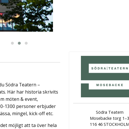
ingår äv ...
 du Södra Teatern –
. Här har historia skrivits
om möten & event,
 30-1300 personer erbjuder
Södra Teatern
ssa, mingel, kick-off etc.
Mosebacke torg 1–
116 46 STOCKHOL
r det möjligt att ta över hela