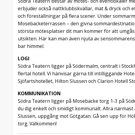
Södra Teatern består av mötes- och eventlokaler me
erbjuder också nattklubbskvällar, mat & dryck och e
och föreställningar på flera scener. Under somma
Mosebacketerrassen – den givna sommardestinatio
största mötesplatser dit man kommer för att umgås,
utsikten. Här kan man även njuta av sensommarens
bar himmel.
LOGI
Södra Teatern ligger på Södermalm, centralt i Stockh
flertal hotell. Vi hänvisar gärna till intilliggande Hot
Sjöfartshotellet, Hilton Slussen och Clarion Hotell S
KOMMUNIKATION
Södra Teatern ligger på Mosebacke torg 1-3 på Söde
du dig enkelt och smidigt kommunalt. Allra närmast ä
Slussen, uppgång mot Götgatan. Gå sen upp för Hök
torg. Välkommen!