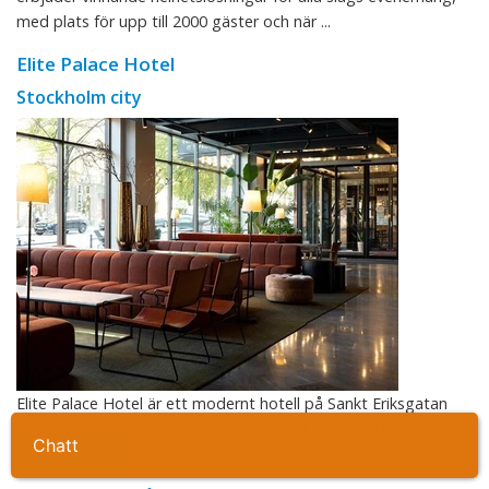
med plats för upp till 2000 gäster och när ...
Elite Palace Hotel
Stockholm city
Elite Palace Hotel är ett modernt hotell på Sankt Eriksgatan
beläget i centrala Vasastan. Här bor du i en fridfull miljö med
Ta kontakt
närhet till tunnelbana, bussar och ...