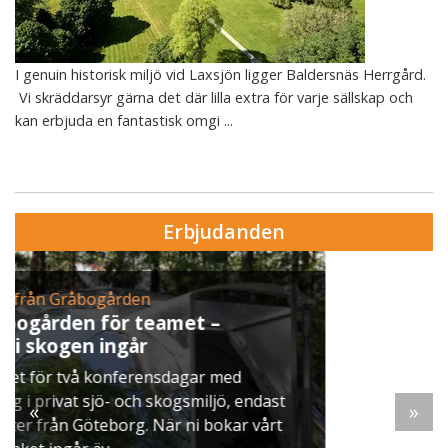
I genuin historisk miljö vid Laxsjön ligger Baldersnäs Herrgård.
Vi skräddarsyr gärna det där lilla extra för varje sällskap och
kan erbjuda en fantastisk omgi ...
Erbjudanden
Erbjudande från Skytteholm Ekerö
Julbord på Ekerö
När vintern lägger sig över Mälaren dukar vi upp
ett klassiskt svenskt julbord i Skyttegården. Här
möts ni av doften av gran, ljus som brinner stilla
«
»
och smaker ...