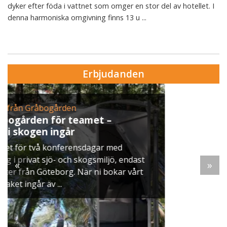
dyker efter föda i vattnet som omger en stor del av hotellet. I
denna harmoniska omgivning finns 13 u ...
Erbjudanden
Erbjudande från Skytteholm Ekerö
Julbord på Ekerö
När vintern lägger sig över Mälaren dukar vi upp
ett klassiskt svenskt julbord i Skyttegården. Här
möts ni av doften av gran, ljus som brinner stilla
«
»
och smaker ...