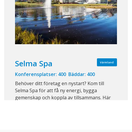
Selma Spa
Värmland
Konferensplatser: 400 Bäddar: 400
Behöver ditt företag en nystart? Kom till
Selma Spa för att få ny energi, bygga
gemenskap och koppla av tillsammans. Här
hittar ni den perfekta balansen mellan puls
och njutning. Vi har en fullfjädrad
konferensanläggning med allt som ni kan
önska. Mötesrum, grupprum och festvåning