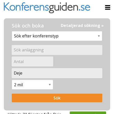
Sök och boka
Detaljerad sökning »