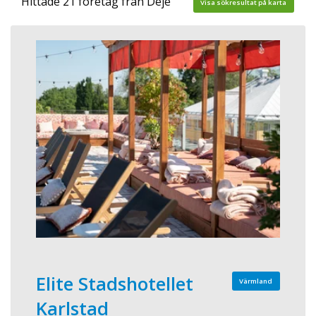
Hittade 21 företag från Deje
Visa sökresultat på karta
Elite Stadshotellet
Värmland
Karlstad