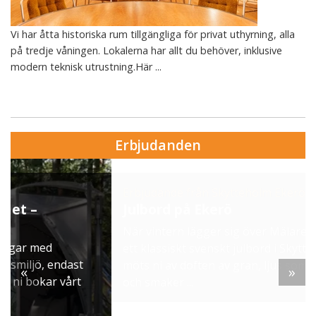
Vi har åtta historiska rum tillgängliga för privat uthyrning, alla
på tredje våningen. Lokalerna har allt du behöver, inklusive
modern teknisk utrustning.Här ...
Erbjudanden
Erbjudande från Skytteholm Ekerö
Julbord på Ekerö
När vintern lägger sig över Mälaren dukar vi upp
ett klassiskt svenskt julbord i Skyttegården. Här
möts ni av doften av gran, ljus som brinner stilla
«
»
och smaker ...