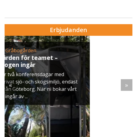
Erbjudanden
Erbjudande från Skytteholm Ekerö
Julbord på Ekerö
När vintern lägger sig över Mälaren dukar vi upp
ett klassiskt svenskt julbord i Skyttegården. Här
möts ni av doften av gran, ljus som brinner stilla
«
»
och smaker ...