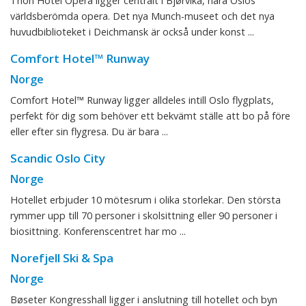
Thon Hotel Opera ligger centralt i Bjørvika, nära Oslos
världsberömda opera. Det nya Munch-museet och det nya
huvudbiblioteket i Deichmansk är också under konst ...
Comfort Hotel™ Runway
Norge
Comfort Hotel™ Runway ligger alldeles intill Oslo flygplats,
perfekt för dig som behöver ett bekvämt ställe att bo på före
eller efter sin flygresa. Du är bara ...
Scandic Oslo City
Norge
Hotellet erbjuder 10 mötesrum i olika storlekar. Den största
rymmer upp till 70 personer i skolsittning eller 90 personer i
biosittning. Konferenscentret har mo ...
Norefjell Ski & Spa
Norge
Bøseter Kongresshall ligger i anslutning till hotellet och byn