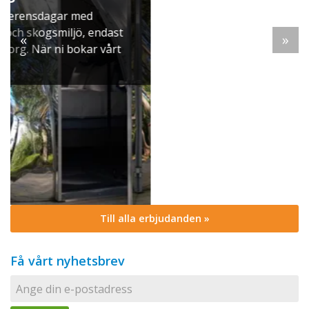
ett klassiskt svenskt julbord i Skyttegården. Här
möts ni av doften av gran, ljus som brinner stilla
«
»
och smaker ...
Till alla erbjudanden »
Få vårt nyhetsbrev