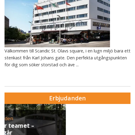
Välkommen till Scandic St. Olavs square, i en lugn miljö bara ett
stenkast från Karl Johans gate. Den perfekta utgångspunkten
för dig som söker storstad och äve ...
Erbjudanden
Erbjudande från Skytteholm Ekerö
Julbord på Ekerö
När vintern lägger sig över Mälaren dukar vi upp