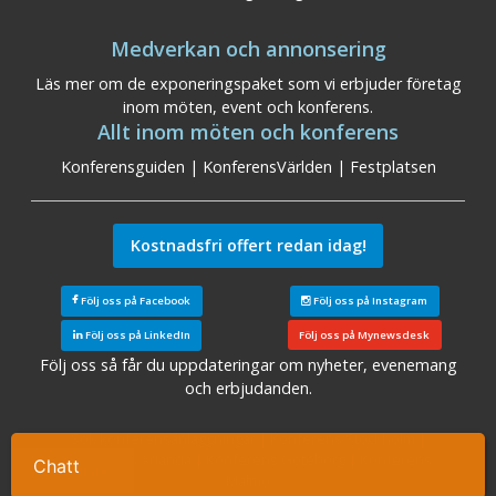
Medverkan och annonsering
Läs mer om de exponeringspaket som vi erbjuder företag
inom möten, event och konferens.
Allt inom möten och konferens
Konferensguiden
|
KonferensVärlden
|
Festplatsen
Kostnadsfri offert redan idag!
Följ oss på Facebook
Följ oss på Instagram
Följ oss på LinkedIn
Följ oss på Mynewsdesk
Följ oss så får du uppdateringar om nyheter, evenemang
och erbjudanden.
Sök konferensanläggningar
|
Konferens Stockholm
|
Konferens Arlanda
|
Konferens Göteborg
|
Konferens
Chatt
Ta kontakt
Malmö