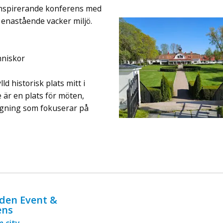
ingår äv ...
 inspirerande konferens med
h enastående vacker miljö.
nniskor
d historisk plats mitt i
 är en plats för möten,
ggning som fokuserar på
den Event &
ens