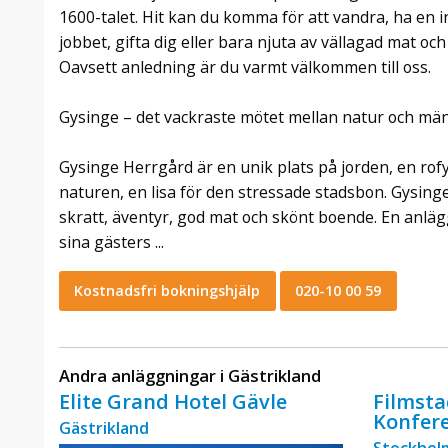
1600-talet. Hit kan du komma för att vandra, ha en
jobbet, gifta dig eller bara njuta av vällagad mat oc
Oavsett anledning är du varmt välkommen till oss.
Gysinge – det vackraste mötet mellan natur och mä
Gysinge Herrgård är en unik plats på jorden, en rofyll
naturen, en lisa för den stressade stadsbon. Gysinge
skratt, äventyr, god mat och skönt boende. En anlä
sina gästers ...
Kostnadsfri bokningshjälp
020-10 00 59
Andra anläggningar i Gästrikland
Elite Grand Hotel Gävle
Filmsta
Konfer
Gästrikland