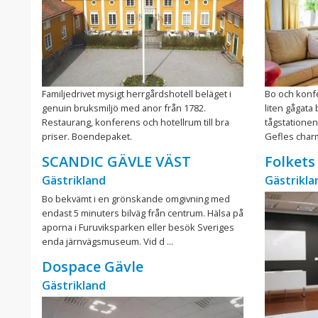
Familjedrivet mysigt herrgårdshotell beläget i
Bo och konfe
genuin bruksmiljö med anor från 1782.
liten gågata
Restaurang, konferens och hotellrum till bra
tågstatione
priser. Boendepaket.
Gefles charmi
SCANDIC GÄVLE VÄST
Folkets
Gästrikland
Gästrikla
Bo bekvämt i en grönskande omgivning med
endast 5 minuters bilväg från centrum. Hälsa på
aporna i Furuviksparken eller besök Sveriges
enda järnvägsmuseum. Vid d ...
Dospace Gävle
Gästrikland