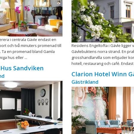
rera i centrala Gävle endast en
 bort och två minuters promenad till
Residens Engeltofta i Gävle ligger v
n. Ta en promenad bland Gamla
Gävlebuktens norra strand. En prak
ga hus eller ...
grosshandlarvilla som erbjuder ko
hotell, restaurang och café. Endast 1
 Hus Sandviken
Clarion Hotel Winn G
nd
Gästrikland