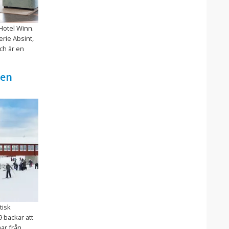
 Hotel Winn.
erie Absint,
och är en
ken
tisk
9 backar att
mar från