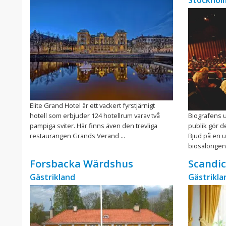
Stockholm
Elite Grand Hotel är ett vackert fyrstjärnigt
hotell som erbjuder 124 hotellrum varav två
Biografens u
pampiga sviter. Här finns även den trevliga
publik gör d
restaurangen Grands Verand ...
Bjud på en u
biosalongen 
Forsbacka Wärdshus
Scandic
Gästrikland
Gästrikla