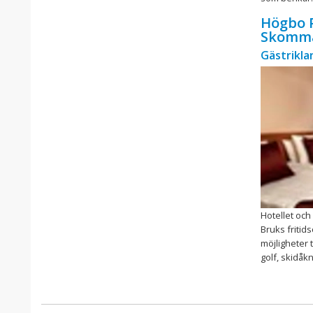
Högbo P
Skomma
Gästrikla
Hotellet och 
Bruks fritid
möjligheter ti
golf, skidåkn