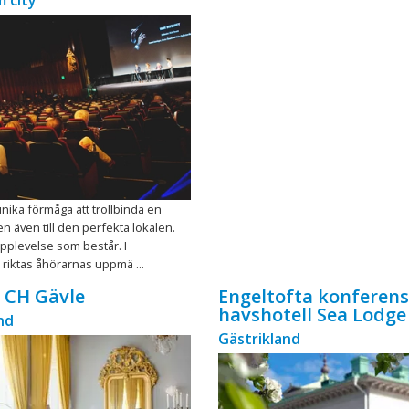
 city
nika förmåga att trollbinda en
en även till den perfekta lokalen.
pplevelse som består. I
riktas åhörarnas uppmä ...
 CH Gävle
Engeltofta konferens
havshotell Sea Lodge
nd
Gästrikland