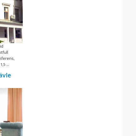
id
tfull
nferens,
,5 ...
ävle