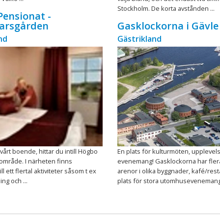
Stockholm. De korta avstånden ...
ensionat -
rsgården
Gasklockorna i Gävle
nd
Gästrikland
vårt boende, hittar du intill Högbo
En plats för kulturmöten, upplevel
sområde. I närheten finns
evenemang! Gasklockorna har fler
ll ett flertal aktiviteter såsom t ex
arenor i olika byggnader, kafé/res
ing och ...
plats för stora utomhusevenemang 