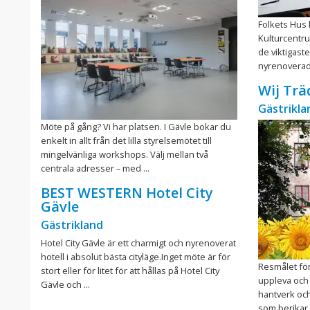
Folkets Hus 
Kulturcentru
de viktigast
nyrenoverade
Wij Trä
Gästrikla
Möte på gång? Vi har platsen. I Gävle bokar du
enkelt in allt från det lilla styrelsemötet till
mingelvänliga workshops. Välj mellan två
centrala adresser – med ...
BEST WESTERN Hotel City
Gävle
Gästrikland
Hotel City Gävle är ett charmigt och nyrenoverat
hotell i absolut bästa cityläge.Inget möte är för
Resmålet för
stort eller för litet för att hållas på Hotel City
uppleva och 
Gävle och ...
hantverk och 
som berikar. 