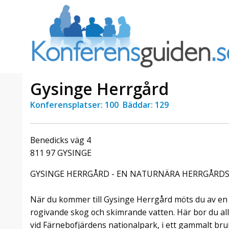
Gysinge Herrgård
Konferensplatser: 100 Bäddar: 129
a Foresta
Erbjudande från Sheraton
Villa
Stockholm Hotel
Benedicks väg 4
Julerbjudande
811 97 GYSINGE
mans på
Välkommen att fira in julen
a – nära
2026 hos oss. Mellan den 23
GYSINGE HERRGÅRD - EN NATURNÄRA HERRGÅRDS
an av att
november och 19 december
et här är
förvandlar vi våra lokaler till en
När du kommer till Gysinge Herrgård möts du av en f
faktiskt
stämningsfull mötesplats där
hantverk, tradi ...
rogivande skog och skimrande vatten. Här bor du allde
vid Färnebofjärdens nationalpark, i ett gammalt br