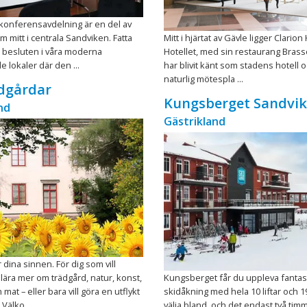
konferens­avdelning är en del av
m mitt i centrala Sandviken. Fatta
Mitt i hjärtat av Gävle ligger Clarion
e besluten i våra moderna
Hotellet, med sin restaurang Brass
 lokaler där den ...
har blivit känt som stadens hotell 
naturlig mötespla ...
dgårdar
Kungsberget Sandvi
nd
Gästrikland
 dina sinnen. För dig som vill
lära mer om trädgård, natur, konst,
Kungsberget får du uppleva fantas
mat – eller bara vill göra en utflykt
skidåkning med hela 10 liftar och 1
Välko ...
välja bland, och det endast två tim