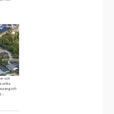
ser och
a unika
taurang och
...