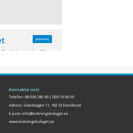
et
Jämtland
istående hus med avskilt
en, bredvid Buustamons
 med ostört läge utan
omst och avreseservice kan
tnad, transporten sker med
 bakom huset som tar dig
...
Kontakta oss!
Telefon: 08-506 285 00 | 020-10 00 59
Visa på karta
Adress: Svärdvägen 11, 182 33 Danderyd
E-post:
info@bokningsbolaget.se
www.bokningsbolaget.se