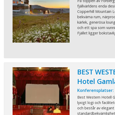
På toppen av Förberge
fjällvärldens enda des
Copperhill Mountain L
bekväma rum, närpro
kärlek, generösa loun
och ett spa som vunni
Fjället ligger bokstavlig
BEST WEST
Hotel Gaml
Konferensplatser:
Best Western Hotell 
lyxigt logi och facilite
och består av elegant
standardbekvämlighete