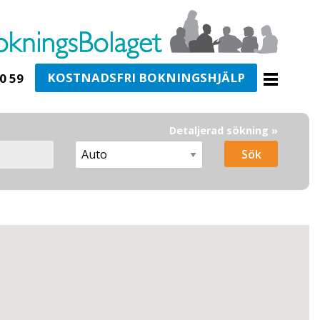
KOSTNADSFRI BOKNINGSHJÄLP
0 59
Detaljerad sökning »