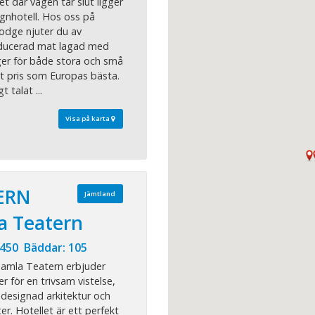
t där vägen tar slut ligger
ignhotell. Hos oss på
odge njuter du av
ducerad mat lagad med
ger för både stora och små
t pris som Europas bästa.
t talat ...
Visa på karta
ERN
Jämtland
a Teatern
 450 Bäddar: 105
Gamla Teatern erbjuder
ter för en trivsam vistelse,
 designad arkitektur och
r. Hotellet är ett perfekt