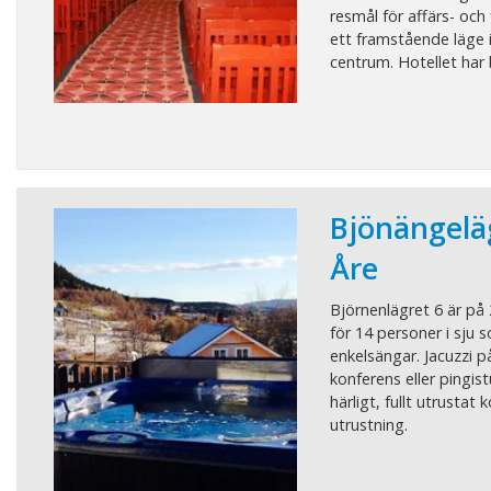
resmål för affärs- och 
ett framstående läge 
centrum. Hotellet har b
Bjönängelä
Åre
Björnenlägret 6 är på
för 14 personer i sju s
enkelsängar. Jacuzzi p
konferens eller pingist
härligt, fullt utrustat
utrustning.