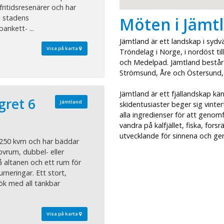
fritidsresenärer och har
i stadens
Möten i Jämt
ankett- ...
Jämtland är ett landskap i sydvä
Visa på karta
Tröndelag i Norge, i nordöst til
och Medelpad. Jämtland består
Strömsund, Åre och Östersund, 
Jämtland är ett fjällandskap kä
gret 6
Jämtland
skidentusiaster beger sig vinter
alla ingredienser för att genom
vandra på kalfjället, fiska, forsr
utvecklande för sinnena och ger
 250 kvm och har bäddar
ovrum, dubbel- eller
å altanen och ett rum för
urneringar. Ett stort,
 kök med all tänkbar
Visa på karta