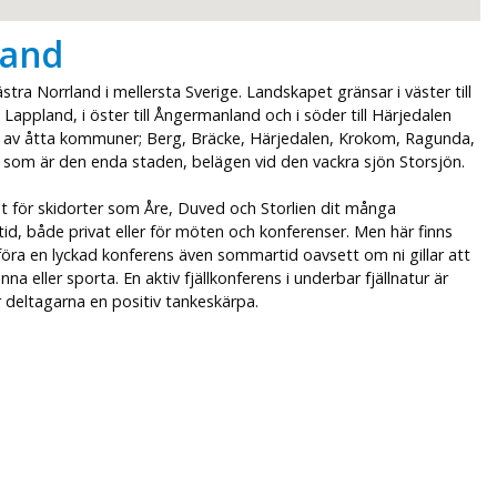
land
stra Norrland i mellersta Sverige. Landskapet gränsar i väster till
l Lappland, i öster till Ångermanland och i söder till Härjedalen
 av åtta kommuner; Berg, Bräcke, Härjedalen, Krokom, Ragunda,
som är den enda staden, belägen vid den vackra sjön Storsjön.
nt för skidorter som Åre, Duved och Storlien dit många
tid, både privat eller för möten och konferenser. Men här finns
föra en lyckad konferens även sommartid oavsett om ni gillar att
änna eller sporta. En aktiv fjällkonferens i underbar fjällnatur är
 deltagarna en positiv tankeskärpa.