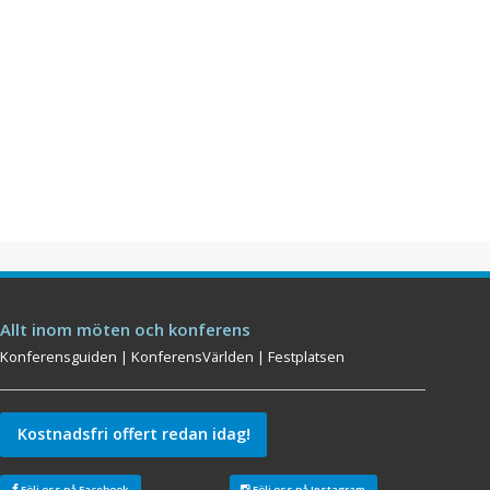
Allt inom möten och konferens
Konferensguiden
|
KonferensVärlden
|
Festplatsen
Kostnadsfri offert redan idag!
Följ oss på Facebook
Följ oss på Instagram