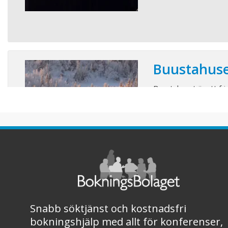
Buustahus
Buustahuset är ett fr
läge i vackra Ullådal
Fjällgård. Här bor du
bilväg till huset. Ank
bokas till mot en kos
skoter. Skidvägen går
in i Åres liftsystem. Hu 
Snabb söktjänst och kostnadsfri
bokningshjälp med allt för konferenser,