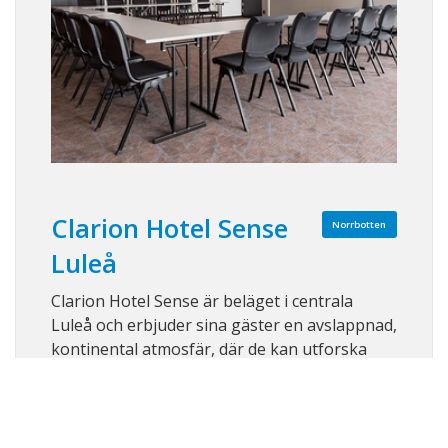
Clarion Hotel Sense
Norrbotten
Luleå
Clarion Hotel Sense är beläget i centrala
Luleå och erbjuder sina gäster en avslappnad,
kontinental atmosfär, där de kan utforska
stadens kultur, underhållning och utsökta
restauranger under sina affärsresor i staden.
Clarion Hotel Sense utstrålar med sin
magnifika interiör och det oslagbara, centra ...