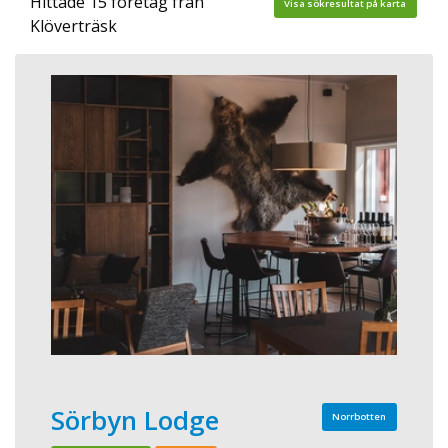
Hittade 15 företag från
Visa sökresultat på karta
Klöverträsk
Sörbyn Lodge
Norrbotten