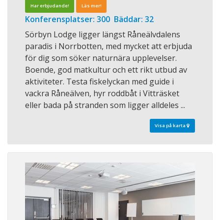
Har erbjudande!
Läs mer!
Konferensplatser: 300 Bäddar: 32
Sörbyn Lodge ligger längst Råneälvdalens
paradis i Norrbotten, med mycket att erbjuda
för dig som söker naturnära upplevelser.
Boende, god matkultur och ett rikt utbud av
aktiviteter. Testa fiskelyckan med guide i
vackra Råneälven, hyr roddbåt i Vitträsket
eller bada på stranden som ligger alldeles ...
Visa på karta