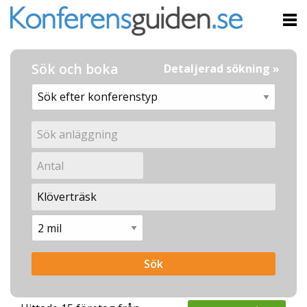
Sök och boka
Detaljerad sökning »