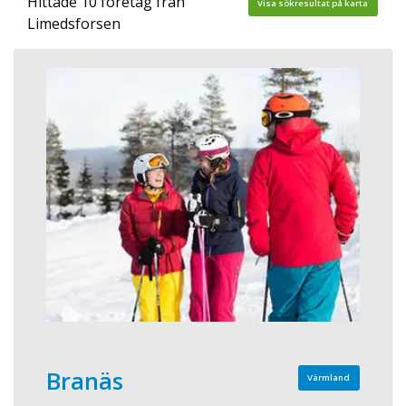
Hittade 10 företag från
Visa sökresultat på karta
Limedsforsen
Branäs
Värmland