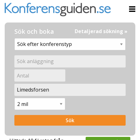
Sök och boka
Detaljerad sökning »