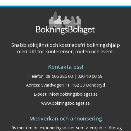
Snabb söktjänst och kostnadsfri bokningshjälp
med allt för konferenser, möten och event.
Kontakta oss!
Telefon: 08-506 285 00 | 020-10 00 59
Adress: Svärdvägen 11, 182 33 Danderyd
E-post:
info@bokningsbolaget.se
Gammelgården Sälen
Dalarna
www.bokningsbolaget.se
Konferensplatser: 50
Medverkan och annonsering
Hela Gammelgården renoverades in i minsta
detalj 2006 och har nu fått ett exklusivt
Läs mer om de exponeringspaket som vi erbjuder företag