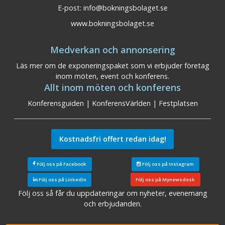
E-post:
info@bokningsbolaget.se
www.bokningsbolaget.se
Medverkan och annonsering
Läs mer om de exponeringspaket som vi erbjuder företag
inom möten, event och konferens.
Allt inom möten och konferens
Konferensguiden
|
KonferensVärlden
|
Festplatsen
Kostnadsfri offert redan idag!
Följ oss på Facebook
Följ oss på Instagram
Följ oss på LinkedIn
Följ oss på Mynewsdesk
Följ oss så får du uppdateringar om nyheter, evenemang
och erbjudanden.