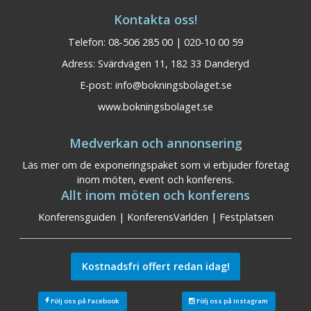
Kontakta oss!
Telefon: 08-506 285 00 | 020-10 00 59
Adress: Svärdvägen 11, 182 33 Danderyd
E-post:
info@bokningsbolaget.se
www.bokningsbolaget.se
Medverkan och annonsering
Läs mer om de exponeringspaket som vi erbjuder företag
inom möten, event och konferens.
Allt inom möten och konferens
Konferensguiden
|
KonferensVärlden
|
Festplatsen
Kostnadsfri offert redan idag!
Följ oss på Facebook
Följ oss på Instagram