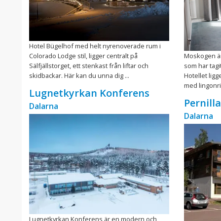
Hotel Bügelhof med helt nyrenoverade rum i
Colorado Lodge stil, ligger centralt på
Moskogen är 
Sälfjällstorget, ett stenkast från liftar och
som har tagi
skidbackar. Här kan du unna dig ...
Hotellet lig
med lingonris
Lugnetkyrkan Konferens
Pernill
Dalarna
Dalarna
Lugnetkyrkan Konferens är en modern och