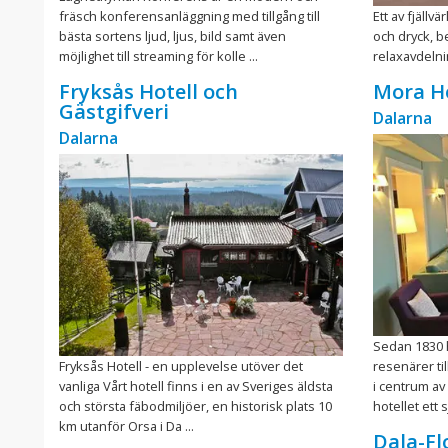
fräsch konferensanläggning med tillgång till
Ett av fjällv
bästa sortens ljud, ljus, bild samt även
och dryck, 
möjlighet till streaming för kolle ...
relaxavdelni
Fryksås Hotell och
Mora Ho
Gästgifveri
Dalarna
Dalarna
Sedan 1830 
Fryksås Hotell - en upplevelse utöver det
resenärer til
vanliga Vårt hotell finns i en av Sveriges äldsta
i centrum av
och största fäbodmiljöer, en historisk plats 10
hotellet ett sj
km utanför Orsa i Da ...
Dala-Fl