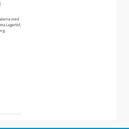
d
Dalarna med
lma Lagerlöf,
rg.