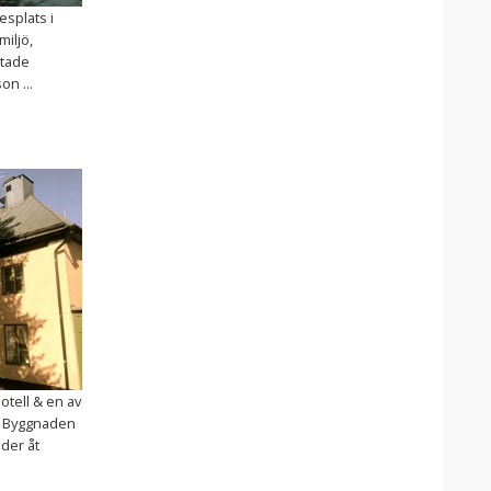
splats i
miljö,
stade
n ...
otell & en av
. Byggnaden
der åt