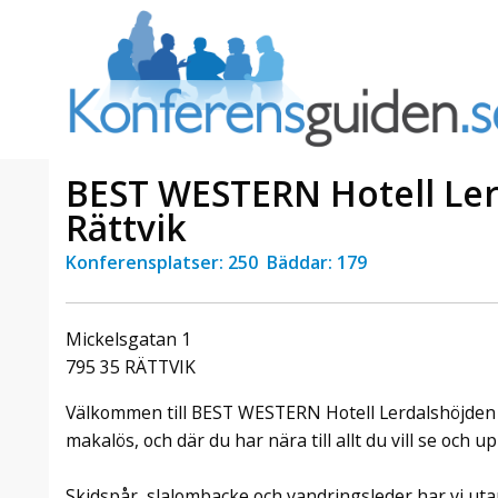
BEST WESTERN Hotell Le
Rättvik
Konferensplatser: 250 Bäddar: 179
a Foresta
Erbjudande från Sheraton
Villa
Stockholm Hotel
Julerbjudande
Mickelsgatan 1
mans på
Välkommen att fira in julen
a – nära
2026 hos oss. Mellan den 23
795 35 RÄTTVIK
an av att
november och 19 december
et här är
Välkommen till BEST WESTERN Hotell Lerdalshöjden d
förvandlar vi våra lokaler till en
faktiskt
stämningsfull mötesplats där
makalös, och där du har nära till allt du vill se och 
hantverk, tradi ...
Skidspår, slalombacke och vandringsleder har vi uta