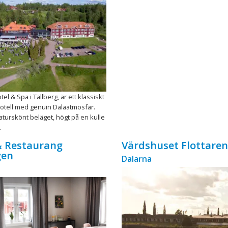
tel & Spa i Tällberg, är ett klassiskt
 hotell med genuin Dalaatmosfär.
naturskönt beläget, högt på en kulle
.
& Restaurang
Värdshuset Flottaren
gen
Dalarna