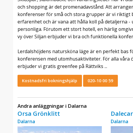
och shopping är det promenadavstånd. Att arrange
konferenser för små och stora grupper är vi riktigt b
erfarenhet och är vana att hålla koll på detaljerna 
personliga. Förutom ett stort hotell, en härlig omgiv
vy över Siljan erbjuder vi bra och funktionella konfe
Lerdalshöjdens natursköna läge är en perfekt bas fö
konferensen med utomhusaktiviteter. För alla våra 
erbjuder vi gratis greenfee på Rättviks ...
Kostnadsfri bokningshjälp
020-10 00 59
Andra anläggningar i Dalarna
Orsa Grönklitt
Dalecar
Dalarna
Dalarna