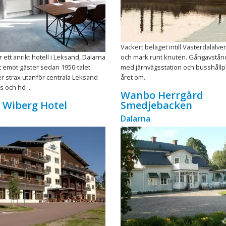
Vackert beläget intill Västerdalälv
ett anrikt hotell i Leksand, Dalarna
och mark runt knuten. Gångavstånd
t emot gäster sedan 1950-talet.
med järnvägsstation och busshållp
ger strax utanför centrala Leksand
året om.
 och hö ...
Wanbo Herrgård
a Wiberg Hotel
Smedjebacken
Dalarna