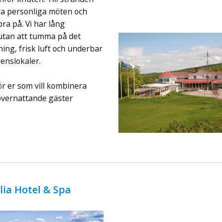
ingår äv ...
ra personliga möten och
ra på. Vi har lång
- utan att tumma på det
ning, frisk luft och underbar
renslokaler.
r er som vill kombinera
övernattande gäster
lia Hotel & Spa