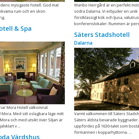
ärldens mysigaste hotell. God mat
Wanbo Herrgård är en perfekt möte
bekväma rum och en skön
södra Dalarna. Vi erbjuder en unik 
ng.
förstklassigt kök och ljusa, välutru
konferenslokaler. Rummen är perso
tell & Spa
Säters Stadshotell
Dalarna
har Mora Hotell välkomnat
l Mora. Med sitt oslagbara läge mitt
Varmt välkommen till Säters Stadsh
 Mora och med utsikt över Siljan är
Säters äldsta bevarade byggnader
älvklart v ...
uppfördes på 1630-talet som bostä
förmännen i kopparhyttorna. ...
oda Värdshus