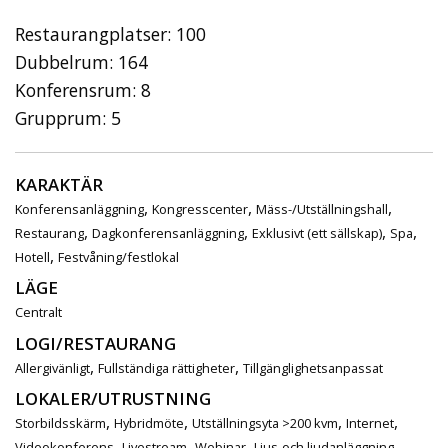
Restaurangplatser: 100
Dubbelrum: 164
Konferensrum: 8
Grupprum: 5
KARAKTÄR
,
,
,
Konferensanläggning
Kongresscenter
Mäss-/Utställningshall
,
,
,
,
Restaurang
Dagkonferensanläggning
Exklusivt (ett sällskap)
Spa
,
Hotell
Festvåning/festlokal
LÄGE
Centralt
LOGI/RESTAURANG
,
,
Allergivänligt
Fullständiga rättigheter
Tillgänglighetsanpassat
LOKALER/UTRUSTNING
,
,
,
,
Storbildsskärm
Hybridmöte
Utställningsyta >200 kvm
Internet
,
,
,
,
Videokonferens
Livestream
Webinar
Ljus-och ljudanläggning