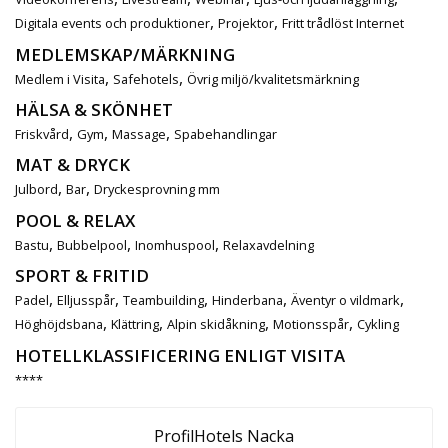
,
,
Digitala events och produktioner
Projektor
Fritt trådlöst Internet
MEDLEMSKAP/MÄRKNING
,
,
Medlem i Visita
Safehotels
Övrig miljö/kvalitetsmärkning
HÄLSA & SKÖNHET
,
,
,
Friskvård
Gym
Massage
Spabehandlingar
MAT & DRYCK
,
,
Julbord
Bar
Dryckesprovning mm
POOL & RELAX
,
,
,
Bastu
Bubbelpool
Inomhuspool
Relaxavdelning
SPORT & FRITID
,
,
,
,
,
Padel
Elljusspår
Teambuilding
Hinderbana
Äventyr o vildmark
,
,
,
,
Höghöjdsbana
Klättring
Alpin skidåkning
Motionsspår
Cykling
HOTELLKLASSIFICERING ENLIGT VISITA
****
ProfilHotels Nacka