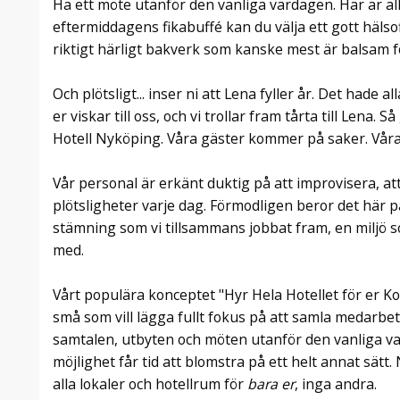
Ha ett möte utanför den vanliga vardagen. Här är alla
eftermiddagens fikabuffé kan du välja ett gott hälso
riktigt härligt bakverk som kanske mest är balsam fö
Och plötsligt... inser ni att Lena fyller år. Det hade 
er viskar till oss, och vi trollar fram tårta till Lena. 
Hotell Nyköping. Våra gäster kommer på saker. Våra g
Vår personal är erkänt duktig på att improvisera, a
plötsligheter varje dag. Förmodligen beror det här 
stämning som vi tillsammans jobbat fram, en miljö som 
med.
Vårt populära konceptet "Hyr Hela Hotellet för er K
små som vill lägga fullt fokus på att samla medarbet
samtalen, utbyten och möten utanför den vanliga va
möjlighet får tid att blomstra på ett helt annat sätt.
alla lokaler och hotellrum för
bara er
, inga andra.