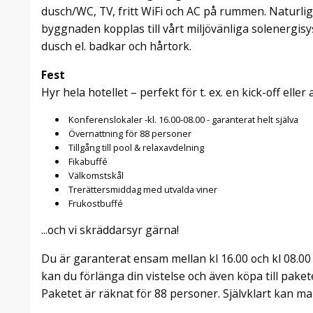
dusch/WC, TV, fritt WiFi och AC på rummen. Naturli
byggnaden kopplas till vårt miljövänliga solenergisy
dusch el. badkar och hårtork.
Fest
Hyr hela hotellet – perfekt för t. ex. en kick-off eller
Konferenslokaler -kl. 16.00-08.00 - garanterat helt själva
Övernattning för 88 personer
Tillgång till pool & relaxavdelning
Fikabuffé
Välkomstskål
Trerättersmiddag med utvalda viner
Frukostbuffé
​...och vi skräddarsyr gärna!
Du är garanterat ensam mellan kl 16.00 och kl 08.00 d
kan du förlänga din vistelse och även köpa till paket
Paketet är räknat för 88 personer. Självklart kan man