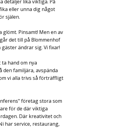
 detaljer lika viktiga. På
fika eller unna dig något
r själen.
alla glömt. Pinsamt! Men en av
Så går det till på Blommenhof
äster ändrar sig. Vi fixar!
tt ta hand om nya
på den familjära, avspända
vi alla trivs så förträffligt
onferens" företag stora som
are för de där viktiga
rdagen. Där kreativitet och
 Ni har service, restaurang,