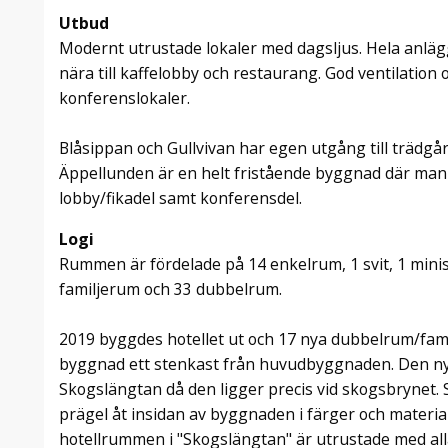
Utbud
Modernt utrustade lokaler med dagsljus. Hela anl
nära till kaffelobby och restaurang. God ventilation o
konferenslokaler.
Blåsippan och Gullvivan har egen utgång till trädgå
Äppellunden är en helt fristående byggnad där man 
lobby/fikadel samt konferensdel.
Logi
Rummen är fördelade på 14 enkelrum, 1 svit, 1 minis
familjerum och 33 dubbelrum.
2019 byggdes hotellet ut och 17 nya dubbelrum/fam
byggnad ett stenkast från huvudbyggnaden. Den ny
Skogslängtan då den ligger precis vid skogsbrynet. 
prägel åt insidan av byggnaden i färger och material
hotellrummen i "Skogslängtan" är utrustade med al