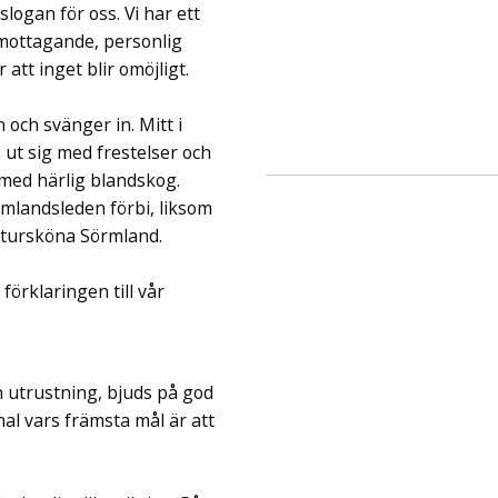
logan för oss. Vi har ett
 mottagande, personlig
 att inget blir omöjligt.
och svänger in. Mitt i
n ut sig med frestelser och
t med härlig blandskog.
rmlandsleden förbi, liksom
natursköna Sörmland.
förklaringen till vår
n utrustning, bjuds på god
al vars främsta mål är att