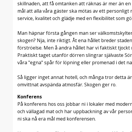
skillnaden, att få omtanken att räknas är mer än en s
mål att alla våra gäster ska mötas av ett personligt
service, kvalitet och glädje med en flexibilitet som gör
Man häpnar första gången man ser välkomstskylten 
skogen? Nja, inte riktigt. Åt ena hållet breder stade
förströelse. Men å andra hållet har vi faktiskt tjock
Praktiskt taget utanför dörren slingrar självaste Sö
våra "egna" spår för löpning eller promenad i det 
Så ligger inget annat hotell, och många tror detta är 
omvittnat avspända atmosfär. Skogen ger ro.
Konferens
På konferens hos oss jobbar ni i lokaler med moder
och vällagad mat och har uppbackning av vår person
ni ska nå era mål med konferensen.