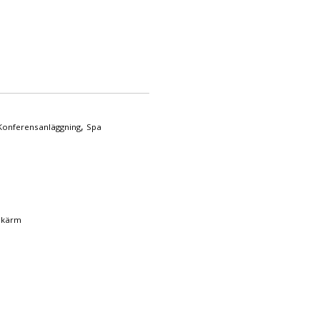
,
Konferensanläggning
Spa
skärm