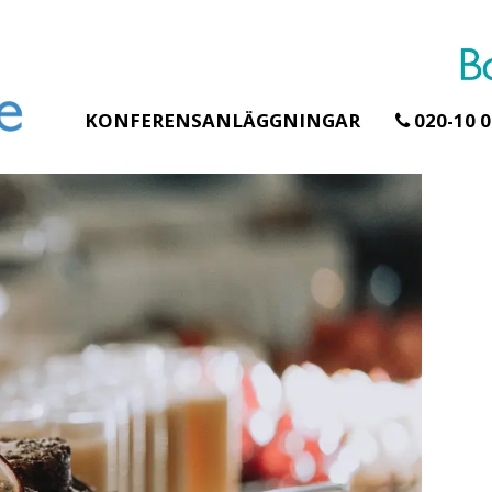
KONFERENSANLÄGGNINGAR
020-10 0
Erbjudande från Åhus Seaside
Erbjudande från Gråb
Hela Gråbogårde
SPA & Konferens
teamet – glampin
Åhus Seaside Take
skogen ingår
Over erbjudande
Samla teamet för två
Ta över ett helt hotell. På
konferensdagar med
stranden i Åhus. För grupper
övernattning i privat s
erbjuder vi en full abonnering
skogsmiljö, endast 30
av Åhus Seaside SPA &
minuter från Göteborg
Konferens. Under er vistelse är
bokar vårt konferensp
hela hotellet ert ...