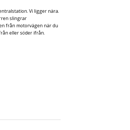
tralstation. Vi ligger nära.
rren slingrar
en från motorvägen när du
ån eller söder ifrån.