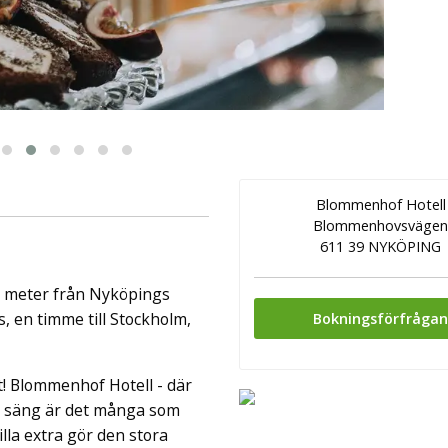
ingår äv ...
Blommenhof Hotell
Blommenhovsväge
611 39 NYKÖPING
0 meter från Nyköpings
s, en timme till Stockholm,
Bokningsförfråga
t! Blommenhof Hotell - där
n säng är det många som
illa extra gör den stora