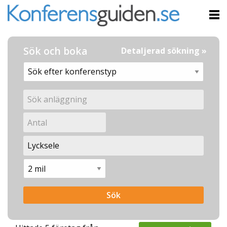
Sök och boka
Detaljerad sökning »