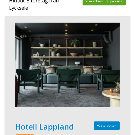
Hittade 5 företag från
Visa sökresultat på karta
Lycksele
Hotell Lappland
Västerbotten