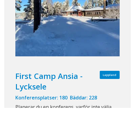
First Camp Ansia -
Lappland
Lycksele
Konferensplatser: 180 Bäddar: 228
Planerar du en konferens, varför inte välja
First Camp Ansia-Lycksele! Efter bara 1,25
timme i luften från Arlanda landar du i
Lycksele har sedan bara 10 minuter i taxi till