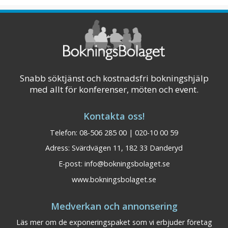
vackra Ansia vid Umeälvens strand mitt i ett
vidunderligt Norrland! På vår destination
Ansia – Lycksele finns ett konferensce ...
Visa på karta
Snabb söktjänst och kostnadsfri bokningshjälp
med allt för konferenser, möten och event.
Kontakta oss!
Telefon: 08-506 285 00 | 020-10 00 59
Adress: Svärdvägen 11, 182 33 Danderyd
E-post:
info@bokningsbolaget.se
www.bokningsbolaget.se
Medverkan och annonsering
Läs mer om de exponeringspaket som vi erbjuder företag