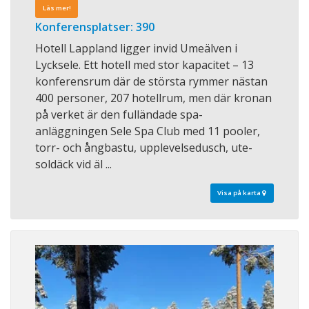
Läs mer!
Konferensplatser: 390
Hotell Lappland ligger invid Umeälven i
Lycksele. Ett hotell med stor kapacitet – 13
konferensrum där de största rymmer nästan
400 personer, 207 hotellrum, men där kronan
på verket är den fulländade spa-
anläggningen Sele Spa Club med 11 pooler,
torr- och ångbastu, upplevelsedusch, ute-
soldäck vid äl ...
Visa på karta