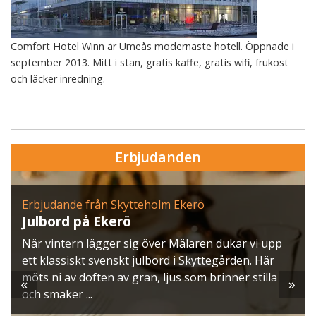
Comfort Hotel Winn är Umeås modernaste hotell. Öppnade i
september 2013. Mitt i stan, gratis kaffe, gratis wifi, frukost
och läcker inredning.
Erbjudanden
Erbjudande från Skytteholm Ekerö
Julbord på Ekerö
När vintern lägger sig över Mälaren dukar vi upp
ett klassiskt svenskt julbord i Skyttegården. Här
möts ni av doften av gran, ljus som brinner stilla
«
»
och smaker ...