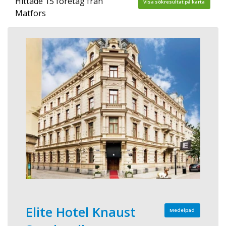
Hittade 15 företag från
Visa sökresultat på karta
Matfors
Elite Hotel Knaust
Medelpad