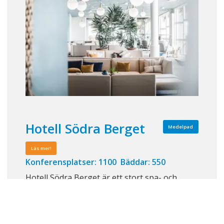
Hotell Södra Berget
Medelpad
Läs mer!
Konferensplatser: 1100 Bäddar: 550
Hotell Södra Berget är ett stort spa- och
konferenshotell i Sundsvall. Beläget uppe på
Södra Stadsberget har man milsvid utsikt
över berg, dalar och havet, men trots det tar