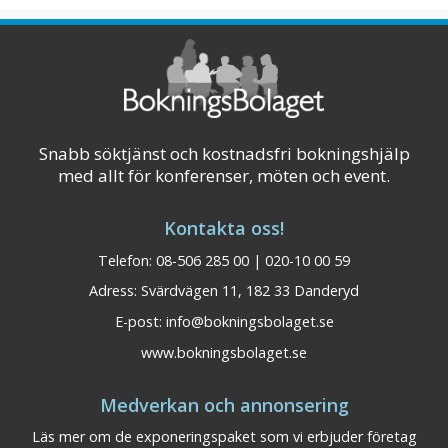
det bara 10 min med bil till buss- och
tågstation och 25 min till Sundsvalls flygplats.
Den stora anläggningen kan erbjuda all ...
Visa på karta
Snabb söktjänst och kostnadsfri bokningshjälp
med allt för konferenser, möten och event.
Kontakta oss!
Telefon: 08-506 285 00 | 020-10 00 59
Adress: Svärdvägen 11, 182 33 Danderyd
E-post:
info@bokningsbolaget.se
www.bokningsbolaget.se
Medverkan och annonsering
Läs mer om de exponeringspaket som vi erbjuder företag