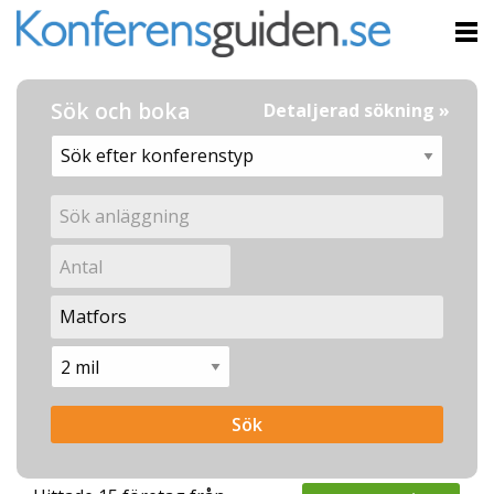
Sök och boka
Detaljerad sökning »