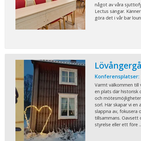
något av våra sjuttio
Lectus sängar. Känner
göra det i vår bar loun
Lövångerg
Konferensplatser:
Varmt välkommen till 
en plats där historis
och mötesmöjligheter 
sorl. Här skapar vi en
slappna av, fokusera o
tillsammans. Oavsett 
styrelse eller ett före ..