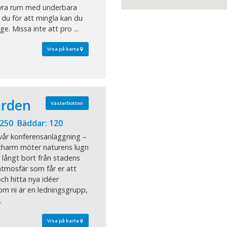
fyra rum med underbara
 du för att mingla kan du
ge. Missa inte att pro ...
Visa på karta
ården
Västerbotten
 250 Bäddar: 120
vår konferensanläggning –
k charm möter naturens lugn
långt bort från stadens
 atmosfär som får er att
ch hitta nya idéer
om ni är en ledningsgrupp,
.
Visa på karta