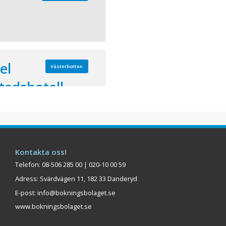
el
Västerbotten
stadshotell
 280 Bäddar: 194
otell med moderna
ersonlig service i centrala
rösa möteskapaciteten gör
l för både större och
Kontakta oss!
er bara för avkoppling. Ett
Telefon: 08-506 285 00 | 020-10 00 59
nemang kräver mer än bara
Adress: Svärdvägen 11, 182 33 Danderyd
...
E-post:
info@bokningsbolaget.se
Visa på karta
www.bokningsbolaget.se