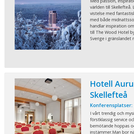
Med passion, inspirat
världen till Skellefteå
vistelse med fantastis
med både midnattssol
handlar inspiration o
till The Wood Hotel by
Sverige i gränslandet m
Hotell Aur
Skellefteå
Konferensplatser:
I vårt trendig och mys
förstklassig service oc
bemötande hoppas och 
instämmer.Man bor nä