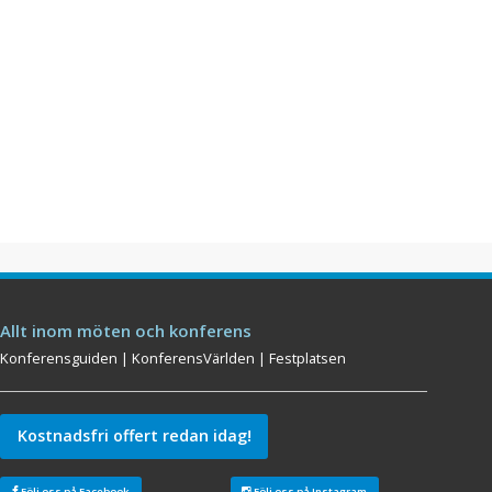
Allt inom möten och konferens
Konferensguiden
|
KonferensVärlden
|
Festplatsen
Kostnadsfri offert redan idag!
Följ oss på Facebook
Följ oss på Instagram