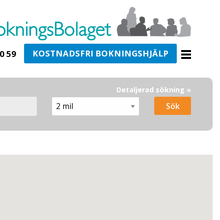
KOSTNADSFRI BOKNINGSHJÄLP
0 59
Detaljerad sökning »