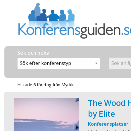
Sök och boka
Hittade 6 företag från Myckle
The Wood H
by Elite
Konferensplatser: