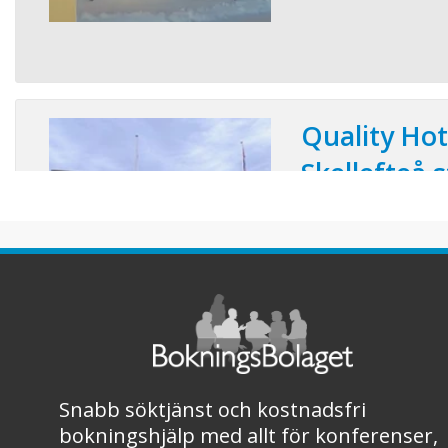
Quality Hot
Skellefteå 
Konferensplatser:
Välkommen till ett h
konferenslokaler och p
Skellefteå. Den gene
oss till ett utmärkt va
mindre konferenser ell
lyckat möte eller eve
rätt teknisk utrustning 
Snabb söktjänst och kostnadsfri
bokningshjälp med allt för konferenser,