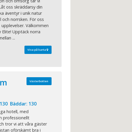
ion och omsorg tar vi
. Låt oss skräddarsy din
ka äventyr i unik natur
 och norrsken. För oss
m upplevelser. Välkommen
 Elite! Upptäck norra
ellan ...
Visa på karta
um
Västerbotten
 130 Bäddar: 130
iga hotell, med
h professionellt
tror vi att våra gäster
stan oförskämt bra i