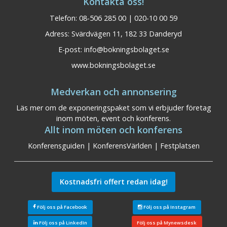
Kontakta oss!
Telefon: 08-506 285 00 | 020-10 00 59
Adress: Svärdvägen 11, 182 33 Danderyd
E-post:
info@bokningsbolaget.se
www.bokningsbolaget.se
Medverkan och annonsering
Läs mer om de exponeringspaket som vi erbjuder företag
inom möten, event och konferens.
Allt inom möten och konferens
Konferensguiden
|
KonferensVärlden
|
Festplatsen
Kostnadsfri offert redan idag!
Följ oss på Facebook
Följ oss på Instagram
Följ oss på LinkedIn
Följ oss på Mynewsdesk