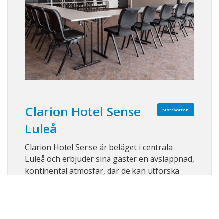
Clarion Hotel Sense
Norrbotten
Luleå
Clarion Hotel Sense är beläget i centrala
Luleå och erbjuder sina gäster en avslappnad,
kontinental atmosfär, där de kan utforska
stadens kultur, underhållning och utsökta
restauranger under sina affärsresor i staden.
Clarion Hotel Sense utstrålar med sin
magnifika interiör och det oslagbara, centra ...