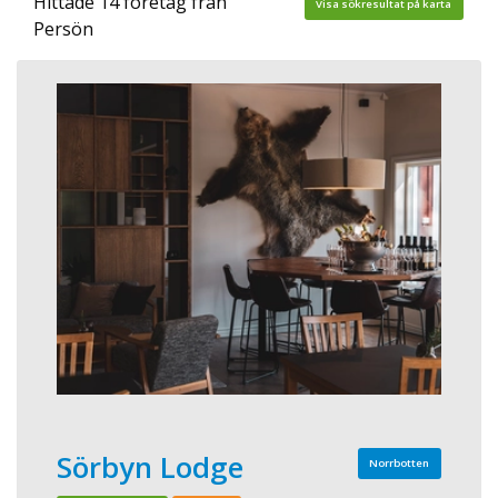
Hittade 14 företag från
Visa sökresultat på karta
Persön
Sörbyn Lodge
Norrbotten