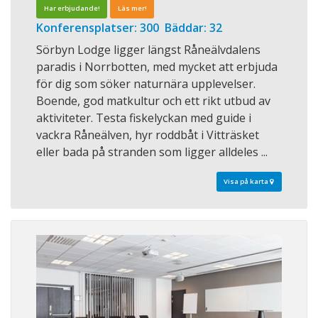
Har erbjudande!
Läs mer!
Konferensplatser: 300 Bäddar: 32
Sörbyn Lodge ligger längst Råneälvdalens
paradis i Norrbotten, med mycket att erbjuda
för dig som söker naturnära upplevelser.
Boende, god matkultur och ett rikt utbud av
aktiviteter. Testa fiskelyckan med guide i
vackra Råneälven, hyr roddbåt i Vitträsket
eller bada på stranden som ligger alldeles ...
Visa på karta