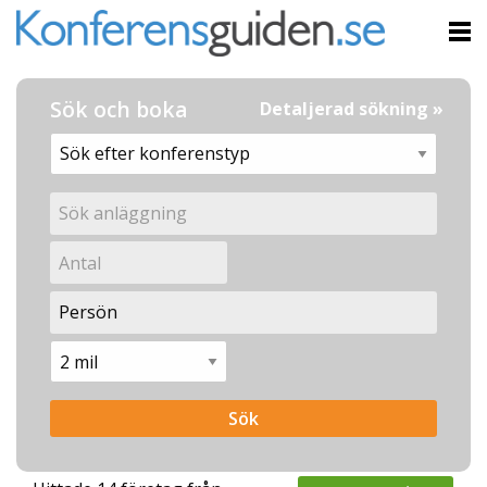
Sök och boka
Detaljerad sökning »