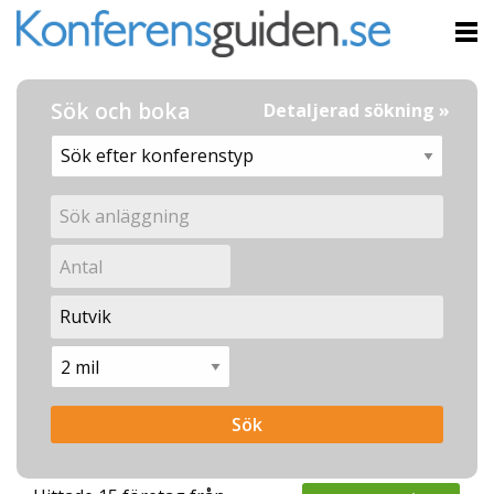
Sök och boka
Detaljerad sökning »