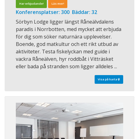
Har erbjudande!
Läs mer!
Konferensplatser: 300 Bäddar: 32
Sörbyn Lodge ligger längst Råneälvdalens
paradis i Norrbotten, med mycket att erbjuda
för dig som söker naturnära upplevelser.
Boende, god matkultur och ett rikt utbud av
aktiviteter. Testa fiskelyckan med guide i
vackra Råneälven, hyr roddbåt i Vitträsket
eller bada på stranden som ligger alldeles ...
Visa på karta