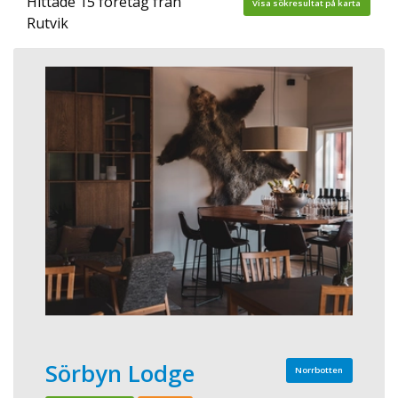
Hittade 15 företag från
Visa sökresultat på karta
Rutvik
Sörbyn Lodge
Norrbotten