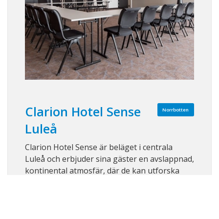
Clarion Hotel Sense
Norrbotten
Luleå
Clarion Hotel Sense är beläget i centrala
Luleå och erbjuder sina gäster en avslappnad,
kontinental atmosfär, där de kan utforska
stadens kultur, underhållning och utsökta
restauranger under sina affärsresor i staden.
Clarion Hotel Sense utstrålar med sin
magnifika interiör och det oslagbara, centra ...