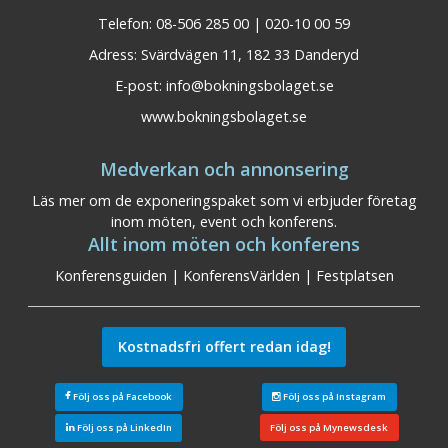
Telefon: 08-506 285 00 | 020-10 00 59
Adress: Svärdvägen 11, 182 33 Danderyd
E-post:
info@bokningsbolaget.se
www.bokningsbolaget.se
Medverkan och annonsering
Läs mer om de exponeringspaket som vi erbjuder företag
inom möten, event och konferens.
Allt inom möten och konferens
Konferensguiden
|
KonferensVärlden
|
Festplatsen
Kostnadsfri offert redan idag!
Följ oss på Facebook
Följ oss på Instagram
Följ oss på LinkedIn
Följ oss på Mynewsdesk